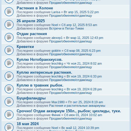
Добавлено в форуме
Продам/обменяю/отдам/ищу
Растения в Холоне
Последнее сообщение
Larisa
«
Вт апр 15, 2025 5:22 pm
Добавлено в форуме
Продам/обменяю/отдам/ищу
26 апреля 2025
Последнее сообщение
Noel
«
Сб апр 12, 2025 8:53 am
Добавлено в форуме
Встречи в Петах-Тикве
Отдам растения
Последнее сообщение
alexep1
«
Вт мар 11, 2025 12:43 pm
Добавлено в форуме
Продам/обменяю/отдам/ищу
Креветки
Последнее сообщение
goldrin
«
Сб мар 08, 2025 6:23 pm
Добавлено в форуме
Продам/обменяю/отдам/ищу
Куплю Нотобранхиусов.
Последнее сообщение
leochikg
«
Чт ноя 21, 2024 8:02 am
Добавлено в форуме
Продам/обменяю/отдам/ищу
Куплю интересные растения.
Последнее сообщение
leochikg
«
Вт ноя 19, 2024 6:33 pm
Добавлено в форуме
Продам/обменяю/отдам/ищу
Куплю в травник рыбок.
Последнее сообщение
leochikg
«
Вт ноя 19, 2024 6:28 pm
Добавлено в форуме
Продам/обменяю/отдам/ищу
Буцефаландры
Последнее сообщение
Max1980
«
Пт окт 25, 2024 8:19 am
Добавлено в форуме
Растения и растительные аквариумы
Срочно! Отдам аквариум 150л., рыбок; цихлиды, туки.
Последнее сообщение
Финик
«
Сб июн 01, 2024 10:02 am
Добавлено в форуме
Продам/обменяю/отдам/ищу
18 мая 2024
Последнее сообщение
Noel
«
Вс май 12, 2024 10:39 pm