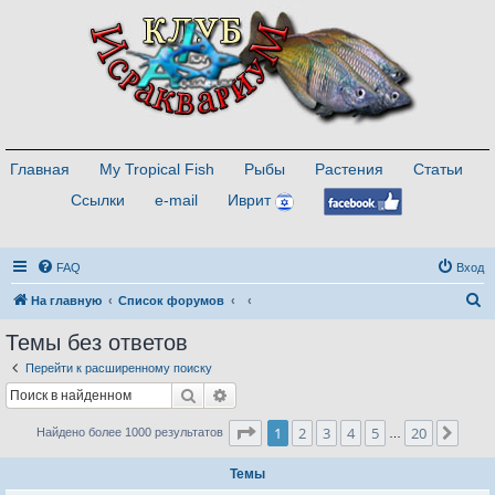
Главная
My Tropical Fish
Рыбы
Растения
Статьи
Ссылки
e-mail
Иврит
FAQ
Вход
П
На главную
Список форумов
о
Темы без ответов
и
Перейти к расширенному поиску
с
Поиск
Расширенный поиск
к
Страница
1
из
20
1
2
3
4
5
20
След
Найдено более 1000 результатов
…
Темы