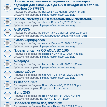
Продам аквариумный холодильник три четверти
подходит для аквариума до 600 л находится в бат-яме
телефон 0547767872
Последнее сообщение
igor1961
«
Сб май 23, 2026 4:44 pm
Добавлено в форуме
Продам/обменяю/отдам/ищу
Продам систему СО2 и металгалитный светильник
Последнее сообщение
shiva
«
Вт май 12, 2026 11:59 am
Добавлено в форуме
Продам/обменяю/отдам/ищу
АКВАРИУМ .
Последнее сообщение
sergei_fa
«
Ср фев 18, 2026 11:54 am
Добавлено в форуме
Аквариум: оборудование и химия воды
Куплю коридорасов
Последнее сообщение
Aleks
«
Пн янв 26, 2026 10:31 pm
Добавлено в форуме
Продам/обменяю/отдам/ищу
Продам внешник QQ-AQUA BC 1500
Последнее сообщение
alexep1
«
Вт янв 20, 2026 7:31 pm
Добавлено в форуме
Продам/обменяю/отдам/ищу
Аквариум
Последнее сообщение
Larisa
«
Вт дек 02, 2025 11:59 am
Добавлено в форуме
Продам/обменяю/отдам/ищу
Куплю заберу
Последнее сообщение
Sash30
«
Сб ноя 15, 2025 8:13 pm
Добавлено в форуме
Продам/обменяю/отдам/ищу
15 ноября 2025
Последнее сообщение
Noel
«
Сб ноя 08, 2025 12:59 pm
Добавлено в форуме
Встречи в Петах-Тикве
Июнь 2025
Последнее сообщение
Noel
«
Сб июн 14, 2025 7:04 pm
Добавлено в форуме
Встречи в Петах-Тикве
Продается тумба под аквариум
Последнее сообщение
Marker
«
Вт апр 15, 2025 7:32 pm