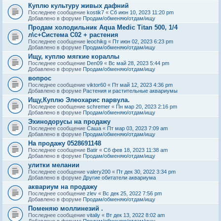
Куплю культуру живых дафний
Последнее сообщение
kostik7
«
Сб июн 10, 2023 11:20 pm
Добавлено в форуме
Продам/обменяю/отдам/ищу
Продам холодильник Aqua Medic Titan 500, 1/4
л\с+Система С02 + растения
Последнее сообщение
leochikg
«
Пт июн 02, 2023 6:23 pm
Добавлено в форуме
Продам/обменяю/отдам/ищу
Ищу, куплю мягкие кораллы
Последнее сообщение
Den09
«
Вс май 28, 2023 5:44 pm
Добавлено в форуме
Продам/обменяю/отдам/ищу
вопрос
Последнее сообщение
viktor60
«
Пт май 12, 2023 4:36 pm
Добавлено в форуме
Растения и растительные аквариумы
Ищу,Куплю Элеохарис парвула.
Последнее сообщение
schremer
«
Пн мар 20, 2023 2:16 pm
Добавлено в форуме
Продам/обменяю/отдам/ищу
Эхинодорусы на продажу
Последнее сообщение
Саша
«
Пт мар 03, 2023 7:09 am
Добавлено в форуме
Продам/обменяю/отдам/ищу
На продажу 0528691148
Последнее сообщение
Batir
«
Сб фев 18, 2023 11:38 am
Добавлено в форуме
Продам/обменяю/отдам/ищу
улитки мелании
Последнее сообщение
valery200
«
Пт дек 30, 2022 3:34 pm
Добавлено в форуме
Другие обитатели аквариума
аквариум на продажу
Последнее сообщение
zlev
«
Вс дек 25, 2022 7:56 pm
Добавлено в форуме
Продам/обменяю/отдам/ищу
Поменяю моллинезий .
Последнее сообщение
vitaliy
«
Вт дек 13, 2022 8:02 am
Добавлено в форуме
Продам/обменяю/отдам/ищу