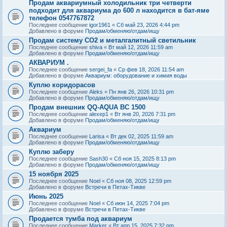
Продам аквариумный холодильник три четверти
подходит для аквариума до 600 л находится в бат-яме
телефон 0547767872
Последнее сообщение
igor1961
«
Сб май 23, 2026 4:44 pm
Добавлено в форуме
Продам/обменяю/отдам/ищу
Продам систему СО2 и металгалитный светильник
Последнее сообщение
shiva
«
Вт май 12, 2026 11:59 am
Добавлено в форуме
Продам/обменяю/отдам/ищу
АКВАРИУМ .
Последнее сообщение
sergei_fa
«
Ср фев 18, 2026 11:54 am
Добавлено в форуме
Аквариум: оборудование и химия воды
Куплю коридорасов
Последнее сообщение
Aleks
«
Пн янв 26, 2026 10:31 pm
Добавлено в форуме
Продам/обменяю/отдам/ищу
Продам внешник QQ-AQUA BC 1500
Последнее сообщение
alexep1
«
Вт янв 20, 2026 7:31 pm
Добавлено в форуме
Продам/обменяю/отдам/ищу
Аквариум
Последнее сообщение
Larisa
«
Вт дек 02, 2025 11:59 am
Добавлено в форуме
Продам/обменяю/отдам/ищу
Куплю заберу
Последнее сообщение
Sash30
«
Сб ноя 15, 2025 8:13 pm
Добавлено в форуме
Продам/обменяю/отдам/ищу
15 ноября 2025
Последнее сообщение
Noel
«
Сб ноя 08, 2025 12:59 pm
Добавлено в форуме
Встречи в Петах-Тикве
Июнь 2025
Последнее сообщение
Noel
«
Сб июн 14, 2025 7:04 pm
Добавлено в форуме
Встречи в Петах-Тикве
Продается тумба под аквариум
Последнее сообщение
Marker
«
Вт апр 15, 2025 7:32 pm