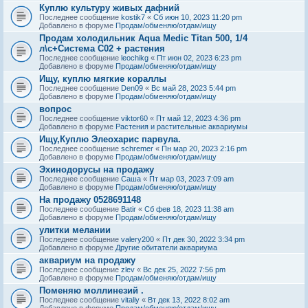
Куплю культуру живых дафний
Последнее сообщение
kostik7
«
Сб июн 10, 2023 11:20 pm
Добавлено в форуме
Продам/обменяю/отдам/ищу
Продам холодильник Aqua Medic Titan 500, 1/4
л\с+Система С02 + растения
Последнее сообщение
leochikg
«
Пт июн 02, 2023 6:23 pm
Добавлено в форуме
Продам/обменяю/отдам/ищу
Ищу, куплю мягкие кораллы
Последнее сообщение
Den09
«
Вс май 28, 2023 5:44 pm
Добавлено в форуме
Продам/обменяю/отдам/ищу
вопрос
Последнее сообщение
viktor60
«
Пт май 12, 2023 4:36 pm
Добавлено в форуме
Растения и растительные аквариумы
Ищу,Куплю Элеохарис парвула.
Последнее сообщение
schremer
«
Пн мар 20, 2023 2:16 pm
Добавлено в форуме
Продам/обменяю/отдам/ищу
Эхинодорусы на продажу
Последнее сообщение
Саша
«
Пт мар 03, 2023 7:09 am
Добавлено в форуме
Продам/обменяю/отдам/ищу
На продажу 0528691148
Последнее сообщение
Batir
«
Сб фев 18, 2023 11:38 am
Добавлено в форуме
Продам/обменяю/отдам/ищу
улитки мелании
Последнее сообщение
valery200
«
Пт дек 30, 2022 3:34 pm
Добавлено в форуме
Другие обитатели аквариума
аквариум на продажу
Последнее сообщение
zlev
«
Вс дек 25, 2022 7:56 pm
Добавлено в форуме
Продам/обменяю/отдам/ищу
Поменяю моллинезий .
Последнее сообщение
vitaliy
«
Вт дек 13, 2022 8:02 am
Добавлено в форуме
Продам/обменяю/отдам/ищу