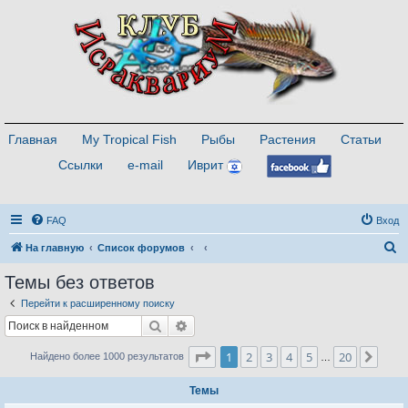
Главная
My Tropical Fish
Рыбы
Растения
Статьи
Ссылки
e-mail
Иврит
FAQ
Вход
П
На главную
Список форумов
о
Темы без ответов
и
Перейти к расширенному поиску
с
Поиск
Расширенный поиск
к
Страница
1
из
20
1
2
3
4
5
20
След
Найдено более 1000 результатов
…
Темы