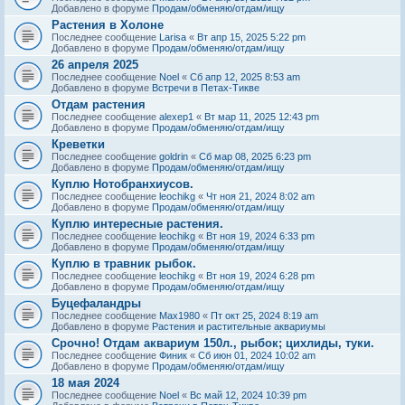
Добавлено в форуме
Продам/обменяю/отдам/ищу
Растения в Холоне
Последнее сообщение
Larisa
«
Вт апр 15, 2025 5:22 pm
Добавлено в форуме
Продам/обменяю/отдам/ищу
26 апреля 2025
Последнее сообщение
Noel
«
Сб апр 12, 2025 8:53 am
Добавлено в форуме
Встречи в Петах-Тикве
Отдам растения
Последнее сообщение
alexep1
«
Вт мар 11, 2025 12:43 pm
Добавлено в форуме
Продам/обменяю/отдам/ищу
Креветки
Последнее сообщение
goldrin
«
Сб мар 08, 2025 6:23 pm
Добавлено в форуме
Продам/обменяю/отдам/ищу
Куплю Нотобранхиусов.
Последнее сообщение
leochikg
«
Чт ноя 21, 2024 8:02 am
Добавлено в форуме
Продам/обменяю/отдам/ищу
Куплю интересные растения.
Последнее сообщение
leochikg
«
Вт ноя 19, 2024 6:33 pm
Добавлено в форуме
Продам/обменяю/отдам/ищу
Куплю в травник рыбок.
Последнее сообщение
leochikg
«
Вт ноя 19, 2024 6:28 pm
Добавлено в форуме
Продам/обменяю/отдам/ищу
Буцефаландры
Последнее сообщение
Max1980
«
Пт окт 25, 2024 8:19 am
Добавлено в форуме
Растения и растительные аквариумы
Срочно! Отдам аквариум 150л., рыбок; цихлиды, туки.
Последнее сообщение
Финик
«
Сб июн 01, 2024 10:02 am
Добавлено в форуме
Продам/обменяю/отдам/ищу
18 мая 2024
Последнее сообщение
Noel
«
Вс май 12, 2024 10:39 pm