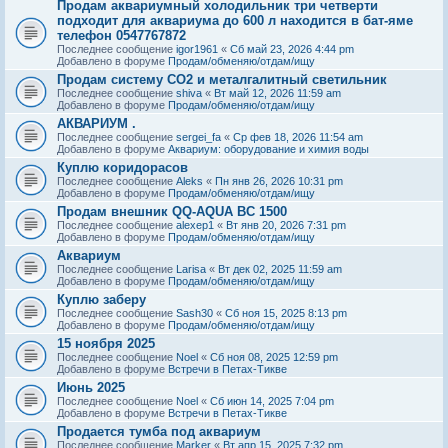
Продам аквариумный холодильник три четверти
подходит для аквариума до 600 л находится в бат-яме
телефон 0547767872
Последнее сообщение
igor1961
«
Сб май 23, 2026 4:44 pm
Добавлено в форуме
Продам/обменяю/отдам/ищу
Продам систему СО2 и металгалитный светильник
Последнее сообщение
shiva
«
Вт май 12, 2026 11:59 am
Добавлено в форуме
Продам/обменяю/отдам/ищу
АКВАРИУМ .
Последнее сообщение
sergei_fa
«
Ср фев 18, 2026 11:54 am
Добавлено в форуме
Аквариум: оборудование и химия воды
Куплю коридорасов
Последнее сообщение
Aleks
«
Пн янв 26, 2026 10:31 pm
Добавлено в форуме
Продам/обменяю/отдам/ищу
Продам внешник QQ-AQUA BC 1500
Последнее сообщение
alexep1
«
Вт янв 20, 2026 7:31 pm
Добавлено в форуме
Продам/обменяю/отдам/ищу
Аквариум
Последнее сообщение
Larisa
«
Вт дек 02, 2025 11:59 am
Добавлено в форуме
Продам/обменяю/отдам/ищу
Куплю заберу
Последнее сообщение
Sash30
«
Сб ноя 15, 2025 8:13 pm
Добавлено в форуме
Продам/обменяю/отдам/ищу
15 ноября 2025
Последнее сообщение
Noel
«
Сб ноя 08, 2025 12:59 pm
Добавлено в форуме
Встречи в Петах-Тикве
Июнь 2025
Последнее сообщение
Noel
«
Сб июн 14, 2025 7:04 pm
Добавлено в форуме
Встречи в Петах-Тикве
Продается тумба под аквариум
Последнее сообщение
Marker
«
Вт апр 15, 2025 7:32 pm