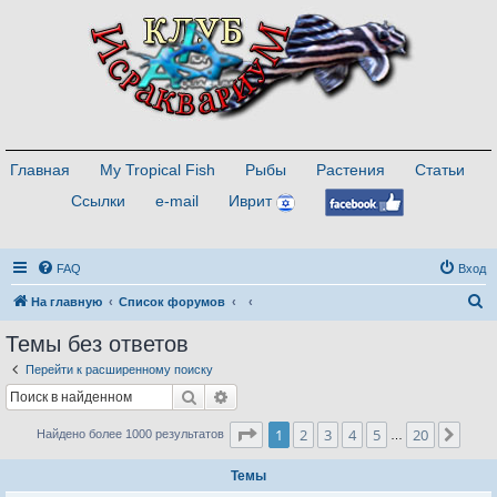
Главная
My Tropical Fish
Рыбы
Растения
Статьи
Ссылки
e-mail
Иврит
FAQ
Вход
П
На главную
Список форумов
о
Темы без ответов
и
Перейти к расширенному поиску
с
Поиск
Расширенный поиск
к
Страница
1
из
20
1
2
3
4
5
20
След
Найдено более 1000 результатов
…
Темы