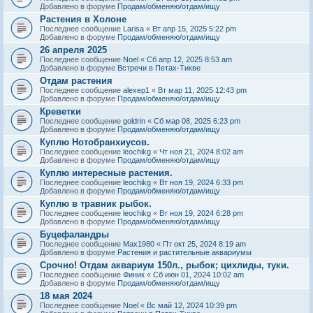
Добавлено в форуме
Продам/обменяю/отдам/ищу
Растения в Холоне
Последнее сообщение
Larisa
«
Вт апр 15, 2025 5:22 pm
Добавлено в форуме
Продам/обменяю/отдам/ищу
26 апреля 2025
Последнее сообщение
Noel
«
Сб апр 12, 2025 8:53 am
Добавлено в форуме
Встречи в Петах-Тикве
Отдам растения
Последнее сообщение
alexep1
«
Вт мар 11, 2025 12:43 pm
Добавлено в форуме
Продам/обменяю/отдам/ищу
Креветки
Последнее сообщение
goldrin
«
Сб мар 08, 2025 6:23 pm
Добавлено в форуме
Продам/обменяю/отдам/ищу
Куплю Нотобранхиусов.
Последнее сообщение
leochikg
«
Чт ноя 21, 2024 8:02 am
Добавлено в форуме
Продам/обменяю/отдам/ищу
Куплю интересные растения.
Последнее сообщение
leochikg
«
Вт ноя 19, 2024 6:33 pm
Добавлено в форуме
Продам/обменяю/отдам/ищу
Куплю в травник рыбок.
Последнее сообщение
leochikg
«
Вт ноя 19, 2024 6:28 pm
Добавлено в форуме
Продам/обменяю/отдам/ищу
Буцефаландры
Последнее сообщение
Max1980
«
Пт окт 25, 2024 8:19 am
Добавлено в форуме
Растения и растительные аквариумы
Срочно! Отдам аквариум 150л., рыбок; цихлиды, туки.
Последнее сообщение
Финик
«
Сб июн 01, 2024 10:02 am
Добавлено в форуме
Продам/обменяю/отдам/ищу
18 мая 2024
Последнее сообщение
Noel
«
Вс май 12, 2024 10:39 pm