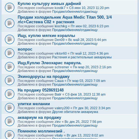
Куплю культуру живых дафний
Последнее сообщение
kostik7
«
Сб июн 10, 2023 11:20 pm
Добавлено в форуме
Продам/обменяю/отдам/ищу
Продам холодильник Aqua Medic Titan 500, 1/4
л\с+Система С02 + растения
Последнее сообщение
leochikg
«
Пт июн 02, 2023 6:23 pm
Добавлено в форуме
Продам/обменяю/отдам/ищу
Ищу, куплю мягкие кораллы
Последнее сообщение
Den09
«
Вс май 28, 2023 5:44 pm
Добавлено в форуме
Продам/обменяю/отдам/ищу
вопрос
Последнее сообщение
viktor60
«
Пт май 12, 2023 4:36 pm
Добавлено в форуме
Растения и растительные аквариумы
Ищу,Куплю Элеохарис парвула.
Последнее сообщение
schremer
«
Пн мар 20, 2023 2:16 pm
Добавлено в форуме
Продам/обменяю/отдам/ищу
Эхинодорусы на продажу
Последнее сообщение
Саша
«
Пт мар 03, 2023 7:09 am
Добавлено в форуме
Продам/обменяю/отдам/ищу
На продажу 0528691148
Последнее сообщение
Batir
«
Сб фев 18, 2023 11:38 am
Добавлено в форуме
Продам/обменяю/отдам/ищу
улитки мелании
Последнее сообщение
valery200
«
Пт дек 30, 2022 3:34 pm
Добавлено в форуме
Другие обитатели аквариума
аквариум на продажу
Последнее сообщение
zlev
«
Вс дек 25, 2022 7:56 pm
Добавлено в форуме
Продам/обменяю/отдам/ищу
Поменяю моллинезий .
Последнее сообщение
vitaliy
«
Вт дек 13, 2022 8:02 am
Добавлено в форуме
Продам/обменяю/отдам/ищу