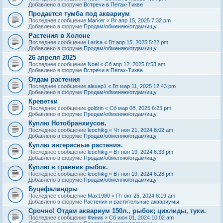
Добавлено в форуме
Встречи в Петах-Тикве
Продается тумба под аквариум
Последнее сообщение
Marker
«
Вт апр 15, 2025 7:32 pm
Добавлено в форуме
Продам/обменяю/отдам/ищу
Растения в Холоне
Последнее сообщение
Larisa
«
Вт апр 15, 2025 5:22 pm
Добавлено в форуме
Продам/обменяю/отдам/ищу
26 апреля 2025
Последнее сообщение
Noel
«
Сб апр 12, 2025 8:53 am
Добавлено в форуме
Встречи в Петах-Тикве
Отдам растения
Последнее сообщение
alexep1
«
Вт мар 11, 2025 12:43 pm
Добавлено в форуме
Продам/обменяю/отдам/ищу
Креветки
Последнее сообщение
goldrin
«
Сб мар 08, 2025 6:23 pm
Добавлено в форуме
Продам/обменяю/отдам/ищу
Куплю Нотобранхиусов.
Последнее сообщение
leochikg
«
Чт ноя 21, 2024 8:02 am
Добавлено в форуме
Продам/обменяю/отдам/ищу
Куплю интересные растения.
Последнее сообщение
leochikg
«
Вт ноя 19, 2024 6:33 pm
Добавлено в форуме
Продам/обменяю/отдам/ищу
Куплю в травник рыбок.
Последнее сообщение
leochikg
«
Вт ноя 19, 2024 6:28 pm
Добавлено в форуме
Продам/обменяю/отдам/ищу
Буцефаландры
Последнее сообщение
Max1980
«
Пт окт 25, 2024 8:19 am
Добавлено в форуме
Растения и растительные аквариумы
Срочно! Отдам аквариум 150л., рыбок; цихлиды, туки.
Последнее сообщение
Финик
«
Сб июн 01, 2024 10:02 am