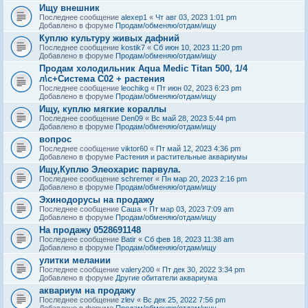
Ищу внешник
Последнее сообщение
alexep1
«
Чт авг 03, 2023 1:01 pm
Добавлено в форуме
Продам/обменяю/отдам/ищу
Куплю культуру живых дафний
Последнее сообщение
kostik7
«
Сб июн 10, 2023 11:20 pm
Добавлено в форуме
Продам/обменяю/отдам/ищу
Продам холодильник Aqua Medic Titan 500, 1/4
л\с+Система С02 + растения
Последнее сообщение
leochikg
«
Пт июн 02, 2023 6:23 pm
Добавлено в форуме
Продам/обменяю/отдам/ищу
Ищу, куплю мягкие кораллы
Последнее сообщение
Den09
«
Вс май 28, 2023 5:44 pm
Добавлено в форуме
Продам/обменяю/отдам/ищу
вопрос
Последнее сообщение
viktor60
«
Пт май 12, 2023 4:36 pm
Добавлено в форуме
Растения и растительные аквариумы
Ищу,Куплю Элеохарис парвула.
Последнее сообщение
schremer
«
Пн мар 20, 2023 2:16 pm
Добавлено в форуме
Продам/обменяю/отдам/ищу
Эхинодорусы на продажу
Последнее сообщение
Саша
«
Пт мар 03, 2023 7:09 am
Добавлено в форуме
Продам/обменяю/отдам/ищу
На продажу 0528691148
Последнее сообщение
Batir
«
Сб фев 18, 2023 11:38 am
Добавлено в форуме
Продам/обменяю/отдам/ищу
улитки мелании
Последнее сообщение
valery200
«
Пт дек 30, 2022 3:34 pm
Добавлено в форуме
Другие обитатели аквариума
аквариум на продажу
Последнее сообщение
zlev
«
Вс дек 25, 2022 7:56 pm
Добавлено в форуме
Продам/обменяю/отдам/ищу