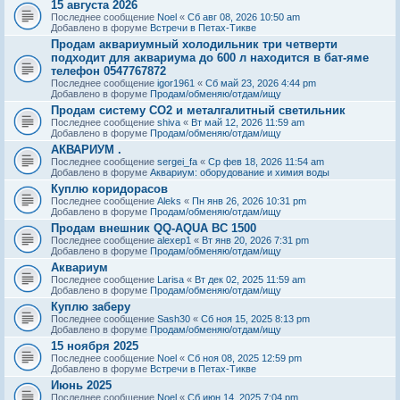
15 августа 2026
Последнее сообщение
Noel
«
Сб авг 08, 2026 10:50 am
Добавлено в форуме
Встречи в Петах-Тикве
Продам аквариумный холодильник три четверти
подходит для аквариума до 600 л находится в бат-яме
телефон 0547767872
Последнее сообщение
igor1961
«
Сб май 23, 2026 4:44 pm
Добавлено в форуме
Продам/обменяю/отдам/ищу
Продам систему СО2 и металгалитный светильник
Последнее сообщение
shiva
«
Вт май 12, 2026 11:59 am
Добавлено в форуме
Продам/обменяю/отдам/ищу
АКВАРИУМ .
Последнее сообщение
sergei_fa
«
Ср фев 18, 2026 11:54 am
Добавлено в форуме
Аквариум: оборудование и химия воды
Куплю коридорасов
Последнее сообщение
Aleks
«
Пн янв 26, 2026 10:31 pm
Добавлено в форуме
Продам/обменяю/отдам/ищу
Продам внешник QQ-AQUA BC 1500
Последнее сообщение
alexep1
«
Вт янв 20, 2026 7:31 pm
Добавлено в форуме
Продам/обменяю/отдам/ищу
Аквариум
Последнее сообщение
Larisa
«
Вт дек 02, 2025 11:59 am
Добавлено в форуме
Продам/обменяю/отдам/ищу
Куплю заберу
Последнее сообщение
Sash30
«
Сб ноя 15, 2025 8:13 pm
Добавлено в форуме
Продам/обменяю/отдам/ищу
15 ноября 2025
Последнее сообщение
Noel
«
Сб ноя 08, 2025 12:59 pm
Добавлено в форуме
Встречи в Петах-Тикве
Июнь 2025
Последнее сообщение
Noel
«
Сб июн 14, 2025 7:04 pm