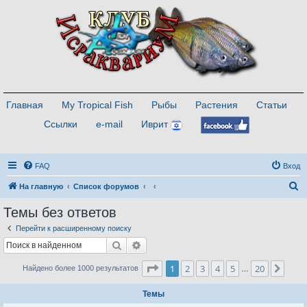
Главная
My Tropical Fish
Рыбы
Растения
Статьи
Ссылки
e-mail
Иврит
FAQ
Вход
П
На главную
Список форумов
о
Темы без ответов
и
Перейти к расширенному поиску
с
Поиск
Расширенный поиск
к
Страница
1
из
20
1
2
3
4
5
20
След
Найдено более 1000 результатов
…
Темы