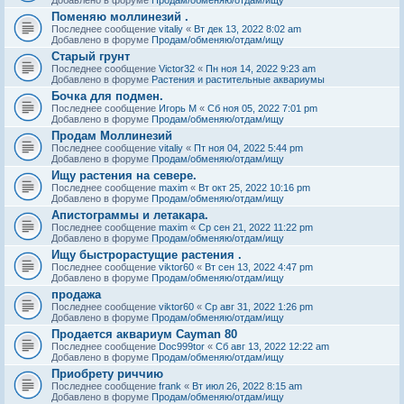
Поменяю моллинезий .
Последнее сообщение
vitaliy
«
Вт дек 13, 2022 8:02 am
Добавлено в форуме
Продам/обменяю/отдам/ищу
Старый грунт
Последнее сообщение
Victor32
«
Пн ноя 14, 2022 9:23 am
Добавлено в форуме
Растения и растительные аквариумы
Бочка для подмен.
Последнее сообщение
Игорь М
«
Сб ноя 05, 2022 7:01 pm
Добавлено в форуме
Продам/обменяю/отдам/ищу
Продам Моллинезий
Последнее сообщение
vitaliy
«
Пт ноя 04, 2022 5:44 pm
Добавлено в форуме
Продам/обменяю/отдам/ищу
Ищу растения на севере.
Последнее сообщение
maxim
«
Вт окт 25, 2022 10:16 pm
Добавлено в форуме
Продам/обменяю/отдам/ищу
Апистограммы и летакара.
Последнее сообщение
maxim
«
Ср сен 21, 2022 11:22 pm
Добавлено в форуме
Продам/обменяю/отдам/ищу
Ищу быстрорастущие растения .
Последнее сообщение
viktor60
«
Вт сен 13, 2022 4:47 pm
Добавлено в форуме
Продам/обменяю/отдам/ищу
продажа
Последнее сообщение
viktor60
«
Ср авг 31, 2022 1:26 pm
Добавлено в форуме
Продам/обменяю/отдам/ищу
Продается аквариум Cayman 80
Последнее сообщение
Doc999tor
«
Сб авг 13, 2022 12:22 am
Добавлено в форуме
Продам/обменяю/отдам/ищу
Приобрету риччию
Последнее сообщение
frank
«
Вт июл 26, 2022 8:15 am
Добавлено в форуме
Продам/обменяю/отдам/ищу