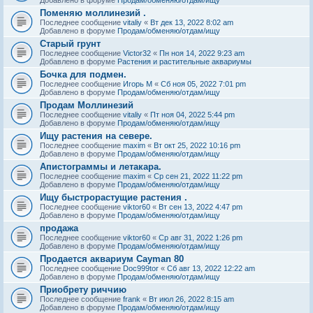
Поменяю моллинезий .
Последнее сообщение
vitaliy
«
Вт дек 13, 2022 8:02 am
Добавлено в форуме
Продам/обменяю/отдам/ищу
Старый грунт
Последнее сообщение
Victor32
«
Пн ноя 14, 2022 9:23 am
Добавлено в форуме
Растения и растительные аквариумы
Бочка для подмен.
Последнее сообщение
Игорь М
«
Сб ноя 05, 2022 7:01 pm
Добавлено в форуме
Продам/обменяю/отдам/ищу
Продам Моллинезий
Последнее сообщение
vitaliy
«
Пт ноя 04, 2022 5:44 pm
Добавлено в форуме
Продам/обменяю/отдам/ищу
Ищу растения на севере.
Последнее сообщение
maxim
«
Вт окт 25, 2022 10:16 pm
Добавлено в форуме
Продам/обменяю/отдам/ищу
Апистограммы и летакара.
Последнее сообщение
maxim
«
Ср сен 21, 2022 11:22 pm
Добавлено в форуме
Продам/обменяю/отдам/ищу
Ищу быстрорастущие растения .
Последнее сообщение
viktor60
«
Вт сен 13, 2022 4:47 pm
Добавлено в форуме
Продам/обменяю/отдам/ищу
продажа
Последнее сообщение
viktor60
«
Ср авг 31, 2022 1:26 pm
Добавлено в форуме
Продам/обменяю/отдам/ищу
Продается аквариум Cayman 80
Последнее сообщение
Doc999tor
«
Сб авг 13, 2022 12:22 am
Добавлено в форуме
Продам/обменяю/отдам/ищу
Приобрету риччию
Последнее сообщение
frank
«
Вт июл 26, 2022 8:15 am
Добавлено в форуме
Продам/обменяю/отдам/ищу