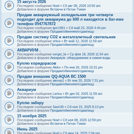
15 августа 2026
Последнее сообщение
Noel
«
Сб авг 08, 2026 10:50 am
Добавлено в форуме
Встречи в Петах-Тикве
Продам аквариумный холодильник три четверти
подходит для аквариума до 600 л находится в бат-яме
телефон 0547767872
Последнее сообщение
igor1961
«
Сб май 23, 2026 4:44 pm
Добавлено в форуме
Продам/обменяю/отдам/ищу
Продам систему СО2 и металгалитный светильник
Последнее сообщение
shiva
«
Вт май 12, 2026 11:59 am
Добавлено в форуме
Продам/обменяю/отдам/ищу
АКВАРИУМ .
Последнее сообщение
sergei_fa
«
Ср фев 18, 2026 11:54 am
Добавлено в форуме
Аквариум: оборудование и химия воды
Куплю коридорасов
Последнее сообщение
Aleks
«
Пн янв 26, 2026 10:31 pm
Добавлено в форуме
Продам/обменяю/отдам/ищу
Продам внешник QQ-AQUA BC 1500
Последнее сообщение
alexep1
«
Вт янв 20, 2026 7:31 pm
Добавлено в форуме
Продам/обменяю/отдам/ищу
Аквариум
Последнее сообщение
Larisa
«
Вт дек 02, 2025 11:59 am
Добавлено в форуме
Продам/обменяю/отдам/ищу
Куплю заберу
Последнее сообщение
Sash30
«
Сб ноя 15, 2025 8:13 pm
Добавлено в форуме
Продам/обменяю/отдам/ищу
15 ноября 2025
Последнее сообщение
Noel
«
Сб ноя 08, 2025 12:59 pm
Добавлено в форуме
Встречи в Петах-Тикве
Июнь 2025
Последнее сообщение
Noel
«
Сб июн 14, 2025 7:04 pm