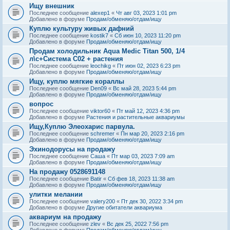
Ищу внешник
Последнее сообщение
alexep1
«
Чт авг 03, 2023 1:01 pm
Добавлено в форуме
Продам/обменяю/отдам/ищу
Куплю культуру живых дафний
Последнее сообщение
kostik7
«
Сб июн 10, 2023 11:20 pm
Добавлено в форуме
Продам/обменяю/отдам/ищу
Продам холодильник Aqua Medic Titan 500, 1/4
л\с+Система С02 + растения
Последнее сообщение
leochikg
«
Пт июн 02, 2023 6:23 pm
Добавлено в форуме
Продам/обменяю/отдам/ищу
Ищу, куплю мягкие кораллы
Последнее сообщение
Den09
«
Вс май 28, 2023 5:44 pm
Добавлено в форуме
Продам/обменяю/отдам/ищу
вопрос
Последнее сообщение
viktor60
«
Пт май 12, 2023 4:36 pm
Добавлено в форуме
Растения и растительные аквариумы
Ищу,Куплю Элеохарис парвула.
Последнее сообщение
schremer
«
Пн мар 20, 2023 2:16 pm
Добавлено в форуме
Продам/обменяю/отдам/ищу
Эхинодорусы на продажу
Последнее сообщение
Саша
«
Пт мар 03, 2023 7:09 am
Добавлено в форуме
Продам/обменяю/отдам/ищу
На продажу 0528691148
Последнее сообщение
Batir
«
Сб фев 18, 2023 11:38 am
Добавлено в форуме
Продам/обменяю/отдам/ищу
улитки мелании
Последнее сообщение
valery200
«
Пт дек 30, 2022 3:34 pm
Добавлено в форуме
Другие обитатели аквариума
аквариум на продажу
Последнее сообщение
zlev
«
Вс дек 25, 2022 7:56 pm
Добавлено в форуме
Продам/обменяю/отдам/ищу