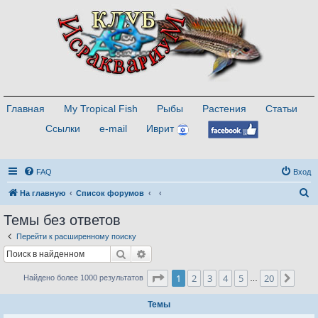
Главная
My Tropical Fish
Рыбы
Растения
Статьи
Ссылки
e-mail
Иврит
FAQ
Вход
П
На главную
Список форумов
о
Темы без ответов
и
Перейти к расширенному поиску
с
Поиск
Расширенный поиск
к
Страница
1
из
20
1
2
3
4
5
20
След
Найдено более 1000 результатов
…
Темы