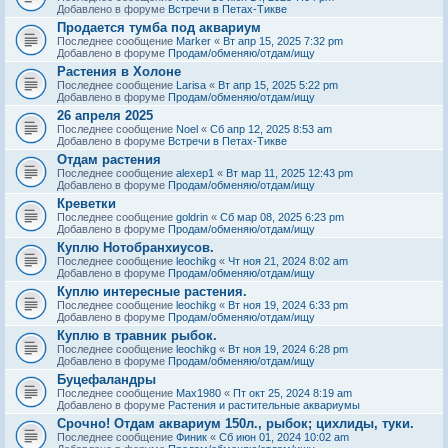
Добавлено в форуме
Встречи в Петах-Тикве
Продается тумба под аквариум
Последнее сообщение
Marker
«
Вт апр 15, 2025 7:32 pm
Добавлено в форуме
Продам/обменяю/отдам/ищу
Растения в Холоне
Последнее сообщение
Larisa
«
Вт апр 15, 2025 5:22 pm
Добавлено в форуме
Продам/обменяю/отдам/ищу
26 апреля 2025
Последнее сообщение
Noel
«
Сб апр 12, 2025 8:53 am
Добавлено в форуме
Встречи в Петах-Тикве
Отдам растения
Последнее сообщение
alexep1
«
Вт мар 11, 2025 12:43 pm
Добавлено в форуме
Продам/обменяю/отдам/ищу
Креветки
Последнее сообщение
goldrin
«
Сб мар 08, 2025 6:23 pm
Добавлено в форуме
Продам/обменяю/отдам/ищу
Куплю Нотобранхиусов.
Последнее сообщение
leochikg
«
Чт ноя 21, 2024 8:02 am
Добавлено в форуме
Продам/обменяю/отдам/ищу
Куплю интересные растения.
Последнее сообщение
leochikg
«
Вт ноя 19, 2024 6:33 pm
Добавлено в форуме
Продам/обменяю/отдам/ищу
Куплю в травник рыбок.
Последнее сообщение
leochikg
«
Вт ноя 19, 2024 6:28 pm
Добавлено в форуме
Продам/обменяю/отдам/ищу
Буцефаландры
Последнее сообщение
Max1980
«
Пт окт 25, 2024 8:19 am
Добавлено в форуме
Растения и растительные аквариумы
Срочно! Отдам аквариум 150л., рыбок; цихлиды, туки.
Последнее сообщение
Финик
«
Сб июн 01, 2024 10:02 am