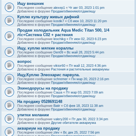
Ищу внешник
Последнее сообщение
alexep1
«
Чт авг 03, 2023 1:01 pm
Добавлено в форуме
Продам/обменяю/отдам/ищу
Куплю культуру живых дафний
Последнее сообщение
kostik7
«
Сб июн 10, 2023 11:20 pm
Добавлено в форуме
Продам/обменяю/отдам/ищу
Продам холодильник Aqua Medic Titan 500, 1/4
л\с+Система С02 + растения
Последнее сообщение
leochikg
«
Пт июн 02, 2023 6:23 pm
Добавлено в форуме
Продам/обменяю/отдам/ищу
Ищу, куплю мягкие кораллы
Последнее сообщение
Den09
«
Вс май 28, 2023 5:44 pm
Добавлено в форуме
Продам/обменяю/отдам/ищу
вопрос
Последнее сообщение
viktor60
«
Пт май 12, 2023 4:36 pm
Добавлено в форуме
Растения и растительные аквариумы
Ищу,Куплю Элеохарис парвула.
Последнее сообщение
schremer
«
Пн мар 20, 2023 2:16 pm
Добавлено в форуме
Продам/обменяю/отдам/ищу
Эхинодорусы на продажу
Последнее сообщение
Саша
«
Пт мар 03, 2023 7:09 am
Добавлено в форуме
Продам/обменяю/отдам/ищу
На продажу 0528691148
Последнее сообщение
Batir
«
Сб фев 18, 2023 11:38 am
Добавлено в форуме
Продам/обменяю/отдам/ищу
улитки мелании
Последнее сообщение
valery200
«
Пт дек 30, 2022 3:34 pm
Добавлено в форуме
Другие обитатели аквариума
аквариум на продажу
Последнее сообщение
zlev
«
Вс дек 25, 2022 7:56 pm
Добавлено в форуме
Продам/обменяю/отдам/ищу