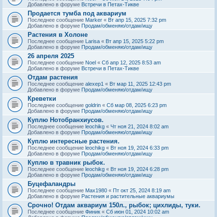
Добавлено в форуме
Встречи в Петах-Тикве
Продается тумба под аквариум
Последнее сообщение
Marker
«
Вт апр 15, 2025 7:32 pm
Добавлено в форуме
Продам/обменяю/отдам/ищу
Растения в Холоне
Последнее сообщение
Larisa
«
Вт апр 15, 2025 5:22 pm
Добавлено в форуме
Продам/обменяю/отдам/ищу
26 апреля 2025
Последнее сообщение
Noel
«
Сб апр 12, 2025 8:53 am
Добавлено в форуме
Встречи в Петах-Тикве
Отдам растения
Последнее сообщение
alexep1
«
Вт мар 11, 2025 12:43 pm
Добавлено в форуме
Продам/обменяю/отдам/ищу
Креветки
Последнее сообщение
goldrin
«
Сб мар 08, 2025 6:23 pm
Добавлено в форуме
Продам/обменяю/отдам/ищу
Куплю Нотобранхиусов.
Последнее сообщение
leochikg
«
Чт ноя 21, 2024 8:02 am
Добавлено в форуме
Продам/обменяю/отдам/ищу
Куплю интересные растения.
Последнее сообщение
leochikg
«
Вт ноя 19, 2024 6:33 pm
Добавлено в форуме
Продам/обменяю/отдам/ищу
Куплю в травник рыбок.
Последнее сообщение
leochikg
«
Вт ноя 19, 2024 6:28 pm
Добавлено в форуме
Продам/обменяю/отдам/ищу
Буцефаландры
Последнее сообщение
Max1980
«
Пт окт 25, 2024 8:19 am
Добавлено в форуме
Растения и растительные аквариумы
Срочно! Отдам аквариум 150л., рыбок; цихлиды, туки.
Последнее сообщение
Финик
«
Сб июн 01, 2024 10:02 am