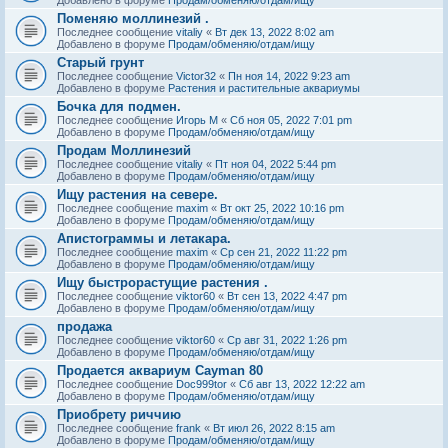
Поменяю моллинезий .
Последнее сообщение
vitaliy
«
Вт дек 13, 2022 8:02 am
Добавлено в форуме
Продам/обменяю/отдам/ищу
Старый грунт
Последнее сообщение
Victor32
«
Пн ноя 14, 2022 9:23 am
Добавлено в форуме
Растения и растительные аквариумы
Бочка для подмен.
Последнее сообщение
Игорь М
«
Сб ноя 05, 2022 7:01 pm
Добавлено в форуме
Продам/обменяю/отдам/ищу
Продам Моллинезий
Последнее сообщение
vitaliy
«
Пт ноя 04, 2022 5:44 pm
Добавлено в форуме
Продам/обменяю/отдам/ищу
Ищу растения на севере.
Последнее сообщение
maxim
«
Вт окт 25, 2022 10:16 pm
Добавлено в форуме
Продам/обменяю/отдам/ищу
Апистограммы и летакара.
Последнее сообщение
maxim
«
Ср сен 21, 2022 11:22 pm
Добавлено в форуме
Продам/обменяю/отдам/ищу
Ищу быстрорастущие растения .
Последнее сообщение
viktor60
«
Вт сен 13, 2022 4:47 pm
Добавлено в форуме
Продам/обменяю/отдам/ищу
продажа
Последнее сообщение
viktor60
«
Ср авг 31, 2022 1:26 pm
Добавлено в форуме
Продам/обменяю/отдам/ищу
Продается аквариум Cayman 80
Последнее сообщение
Doc999tor
«
Сб авг 13, 2022 12:22 am
Добавлено в форуме
Продам/обменяю/отдам/ищу
Приобрету риччию
Последнее сообщение
frank
«
Вт июл 26, 2022 8:15 am
Добавлено в форуме
Продам/обменяю/отдам/ищу