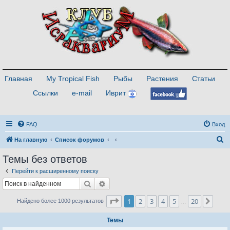
Главная
My Tropical Fish
Рыбы
Растения
Статьи
Ссылки
e-mail
Иврит
FAQ
Вход
П
На главную
Список форумов
о
Темы без ответов
и
Перейти к расширенному поиску
с
Поиск
Расширенный поиск
к
Страница
1
из
20
1
2
3
4
5
20
След
Найдено более 1000 результатов
…
Темы