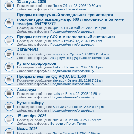
15 августа 2026
Последнее сообщение
Noel
«
Сб авг 08, 2026 10:50 am
Добавлено в форуме
Встречи в Петах-Тикве
Продам аквариумный холодильник три четверти
подходит для аквариума до 600 л находится в бат-яме
телефон 0547767872
Последнее сообщение
igor1961
«
Сб май 23, 2026 4:44 pm
Добавлено в форуме
Продам/обменяю/отдам/ищу
Продам систему СО2 и металгалитный светильник
Последнее сообщение
shiva
«
Вт май 12, 2026 11:59 am
Добавлено в форуме
Продам/обменяю/отдам/ищу
АКВАРИУМ .
Последнее сообщение
sergei_fa
«
Ср фев 18, 2026 11:54 am
Добавлено в форуме
Аквариум: оборудование и химия воды
Куплю коридорасов
Последнее сообщение
Aleks
«
Пн янв 26, 2026 10:31 pm
Добавлено в форуме
Продам/обменяю/отдам/ищу
Продам внешник QQ-AQUA BC 1500
Последнее сообщение
alexep1
«
Вт янв 20, 2026 7:31 pm
Добавлено в форуме
Продам/обменяю/отдам/ищу
Аквариум
Последнее сообщение
Larisa
«
Вт дек 02, 2025 11:59 am
Добавлено в форуме
Продам/обменяю/отдам/ищу
Куплю заберу
Последнее сообщение
Sash30
«
Сб ноя 15, 2025 8:13 pm
Добавлено в форуме
Продам/обменяю/отдам/ищу
15 ноября 2025
Последнее сообщение
Noel
«
Сб ноя 08, 2025 12:59 pm
Добавлено в форуме
Встречи в Петах-Тикве
Июнь 2025
Последнее сообщение
Noel
«
Сб июн 14, 2025 7:04 pm