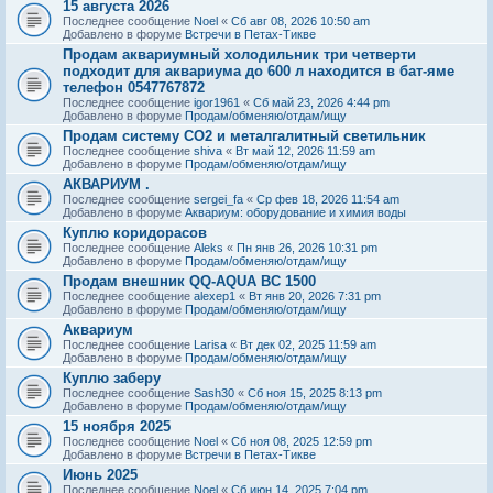
15 августа 2026
Последнее сообщение
Noel
«
Сб авг 08, 2026 10:50 am
Добавлено в форуме
Встречи в Петах-Тикве
Продам аквариумный холодильник три четверти
подходит для аквариума до 600 л находится в бат-яме
телефон 0547767872
Последнее сообщение
igor1961
«
Сб май 23, 2026 4:44 pm
Добавлено в форуме
Продам/обменяю/отдам/ищу
Продам систему СО2 и металгалитный светильник
Последнее сообщение
shiva
«
Вт май 12, 2026 11:59 am
Добавлено в форуме
Продам/обменяю/отдам/ищу
АКВАРИУМ .
Последнее сообщение
sergei_fa
«
Ср фев 18, 2026 11:54 am
Добавлено в форуме
Аквариум: оборудование и химия воды
Куплю коридорасов
Последнее сообщение
Aleks
«
Пн янв 26, 2026 10:31 pm
Добавлено в форуме
Продам/обменяю/отдам/ищу
Продам внешник QQ-AQUA BC 1500
Последнее сообщение
alexep1
«
Вт янв 20, 2026 7:31 pm
Добавлено в форуме
Продам/обменяю/отдам/ищу
Аквариум
Последнее сообщение
Larisa
«
Вт дек 02, 2025 11:59 am
Добавлено в форуме
Продам/обменяю/отдам/ищу
Куплю заберу
Последнее сообщение
Sash30
«
Сб ноя 15, 2025 8:13 pm
Добавлено в форуме
Продам/обменяю/отдам/ищу
15 ноября 2025
Последнее сообщение
Noel
«
Сб ноя 08, 2025 12:59 pm
Добавлено в форуме
Встречи в Петах-Тикве
Июнь 2025
Последнее сообщение
Noel
«
Сб июн 14, 2025 7:04 pm