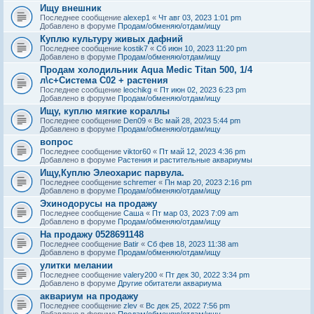
Ищу внешник
Последнее сообщение
alexep1
«
Чт авг 03, 2023 1:01 pm
Добавлено в форуме
Продам/обменяю/отдам/ищу
Куплю культуру живых дафний
Последнее сообщение
kostik7
«
Сб июн 10, 2023 11:20 pm
Добавлено в форуме
Продам/обменяю/отдам/ищу
Продам холодильник Aqua Medic Titan 500, 1/4
л\с+Система С02 + растения
Последнее сообщение
leochikg
«
Пт июн 02, 2023 6:23 pm
Добавлено в форуме
Продам/обменяю/отдам/ищу
Ищу, куплю мягкие кораллы
Последнее сообщение
Den09
«
Вс май 28, 2023 5:44 pm
Добавлено в форуме
Продам/обменяю/отдам/ищу
вопрос
Последнее сообщение
viktor60
«
Пт май 12, 2023 4:36 pm
Добавлено в форуме
Растения и растительные аквариумы
Ищу,Куплю Элеохарис парвула.
Последнее сообщение
schremer
«
Пн мар 20, 2023 2:16 pm
Добавлено в форуме
Продам/обменяю/отдам/ищу
Эхинодорусы на продажу
Последнее сообщение
Саша
«
Пт мар 03, 2023 7:09 am
Добавлено в форуме
Продам/обменяю/отдам/ищу
На продажу 0528691148
Последнее сообщение
Batir
«
Сб фев 18, 2023 11:38 am
Добавлено в форуме
Продам/обменяю/отдам/ищу
улитки мелании
Последнее сообщение
valery200
«
Пт дек 30, 2022 3:34 pm
Добавлено в форуме
Другие обитатели аквариума
аквариум на продажу
Последнее сообщение
zlev
«
Вс дек 25, 2022 7:56 pm
Добавлено в форуме
Продам/обменяю/отдам/ищу