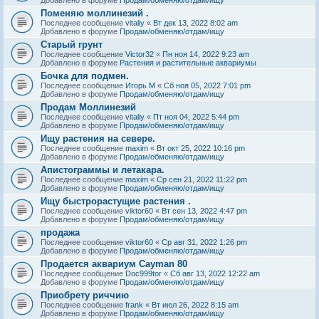
Поменяю моллинезий .
Последнее сообщение
vitaliy
«
Вт дек 13, 2022 8:02 am
Добавлено в форуме
Продам/обменяю/отдам/ищу
Старый грунт
Последнее сообщение
Victor32
«
Пн ноя 14, 2022 9:23 am
Добавлено в форуме
Растения и растительные аквариумы
Бочка для подмен.
Последнее сообщение
Игорь М
«
Сб ноя 05, 2022 7:01 pm
Добавлено в форуме
Продам/обменяю/отдам/ищу
Продам Моллинезий
Последнее сообщение
vitaliy
«
Пт ноя 04, 2022 5:44 pm
Добавлено в форуме
Продам/обменяю/отдам/ищу
Ищу растения на севере.
Последнее сообщение
maxim
«
Вт окт 25, 2022 10:16 pm
Добавлено в форуме
Продам/обменяю/отдам/ищу
Апистограммы и летакара.
Последнее сообщение
maxim
«
Ср сен 21, 2022 11:22 pm
Добавлено в форуме
Продам/обменяю/отдам/ищу
Ищу быстрорастущие растения .
Последнее сообщение
viktor60
«
Вт сен 13, 2022 4:47 pm
Добавлено в форуме
Продам/обменяю/отдам/ищу
продажа
Последнее сообщение
viktor60
«
Ср авг 31, 2022 1:26 pm
Добавлено в форуме
Продам/обменяю/отдам/ищу
Продается аквариум Cayman 80
Последнее сообщение
Doc999tor
«
Сб авг 13, 2022 12:22 am
Добавлено в форуме
Продам/обменяю/отдам/ищу
Приобрету риччию
Последнее сообщение
frank
«
Вт июл 26, 2022 8:15 am
Добавлено в форуме
Продам/обменяю/отдам/ищу