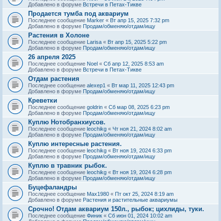
Добавлено в форуме
Встречи в Петах-Тикве
Продается тумба под аквариум
Последнее сообщение
Marker
«
Вт апр 15, 2025 7:32 pm
Добавлено в форуме
Продам/обменяю/отдам/ищу
Растения в Холоне
Последнее сообщение
Larisa
«
Вт апр 15, 2025 5:22 pm
Добавлено в форуме
Продам/обменяю/отдам/ищу
26 апреля 2025
Последнее сообщение
Noel
«
Сб апр 12, 2025 8:53 am
Добавлено в форуме
Встречи в Петах-Тикве
Отдам растения
Последнее сообщение
alexep1
«
Вт мар 11, 2025 12:43 pm
Добавлено в форуме
Продам/обменяю/отдам/ищу
Креветки
Последнее сообщение
goldrin
«
Сб мар 08, 2025 6:23 pm
Добавлено в форуме
Продам/обменяю/отдам/ищу
Куплю Нотобранхиусов.
Последнее сообщение
leochikg
«
Чт ноя 21, 2024 8:02 am
Добавлено в форуме
Продам/обменяю/отдам/ищу
Куплю интересные растения.
Последнее сообщение
leochikg
«
Вт ноя 19, 2024 6:33 pm
Добавлено в форуме
Продам/обменяю/отдам/ищу
Куплю в травник рыбок.
Последнее сообщение
leochikg
«
Вт ноя 19, 2024 6:28 pm
Добавлено в форуме
Продам/обменяю/отдам/ищу
Буцефаландры
Последнее сообщение
Max1980
«
Пт окт 25, 2024 8:19 am
Добавлено в форуме
Растения и растительные аквариумы
Срочно! Отдам аквариум 150л., рыбок; цихлиды, туки.
Последнее сообщение
Финик
«
Сб июн 01, 2024 10:02 am