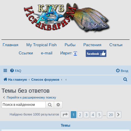
Главная
My Tropical Fish
Рыбы
Растения
Статьи
Ссылки
e-mail
Иврит
FAQ
Вход
П
На главную
Список форумов
о
Темы без ответов
и
Перейти к расширенному поиску
с
Поиск
Расширенный поиск
к
Страница
1
из
20
1
2
3
4
5
20
След
Найдено более 1000 результатов
…
Темы