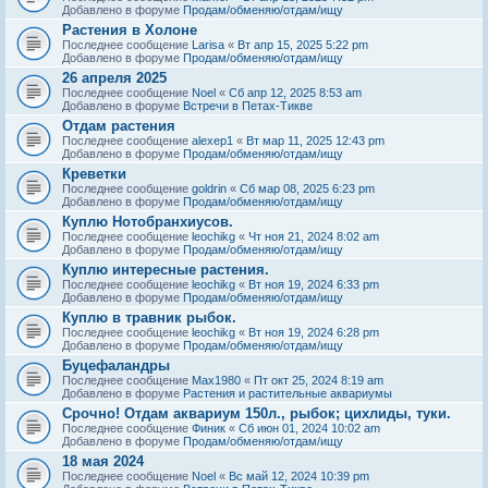
Добавлено в форуме
Продам/обменяю/отдам/ищу
Растения в Холоне
Последнее сообщение
Larisa
«
Вт апр 15, 2025 5:22 pm
Добавлено в форуме
Продам/обменяю/отдам/ищу
26 апреля 2025
Последнее сообщение
Noel
«
Сб апр 12, 2025 8:53 am
Добавлено в форуме
Встречи в Петах-Тикве
Отдам растения
Последнее сообщение
alexep1
«
Вт мар 11, 2025 12:43 pm
Добавлено в форуме
Продам/обменяю/отдам/ищу
Креветки
Последнее сообщение
goldrin
«
Сб мар 08, 2025 6:23 pm
Добавлено в форуме
Продам/обменяю/отдам/ищу
Куплю Нотобранхиусов.
Последнее сообщение
leochikg
«
Чт ноя 21, 2024 8:02 am
Добавлено в форуме
Продам/обменяю/отдам/ищу
Куплю интересные растения.
Последнее сообщение
leochikg
«
Вт ноя 19, 2024 6:33 pm
Добавлено в форуме
Продам/обменяю/отдам/ищу
Куплю в травник рыбок.
Последнее сообщение
leochikg
«
Вт ноя 19, 2024 6:28 pm
Добавлено в форуме
Продам/обменяю/отдам/ищу
Буцефаландры
Последнее сообщение
Max1980
«
Пт окт 25, 2024 8:19 am
Добавлено в форуме
Растения и растительные аквариумы
Срочно! Отдам аквариум 150л., рыбок; цихлиды, туки.
Последнее сообщение
Финик
«
Сб июн 01, 2024 10:02 am
Добавлено в форуме
Продам/обменяю/отдам/ищу
18 мая 2024
Последнее сообщение
Noel
«
Вс май 12, 2024 10:39 pm