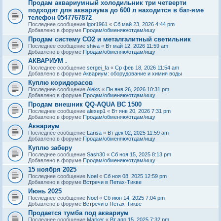
Продам аквариумный холодильник три четверти
подходит для аквариума до 600 л находится в бат-яме
телефон 0547767872
Последнее сообщение
igor1961
«
Сб май 23, 2026 4:44 pm
Добавлено в форуме
Продам/обменяю/отдам/ищу
Продам систему СО2 и металгалитный светильник
Последнее сообщение
shiva
«
Вт май 12, 2026 11:59 am
Добавлено в форуме
Продам/обменяю/отдам/ищу
АКВАРИУМ .
Последнее сообщение
sergei_fa
«
Ср фев 18, 2026 11:54 am
Добавлено в форуме
Аквариум: оборудование и химия воды
Куплю коридорасов
Последнее сообщение
Aleks
«
Пн янв 26, 2026 10:31 pm
Добавлено в форуме
Продам/обменяю/отдам/ищу
Продам внешник QQ-AQUA BC 1500
Последнее сообщение
alexep1
«
Вт янв 20, 2026 7:31 pm
Добавлено в форуме
Продам/обменяю/отдам/ищу
Аквариум
Последнее сообщение
Larisa
«
Вт дек 02, 2025 11:59 am
Добавлено в форуме
Продам/обменяю/отдам/ищу
Куплю заберу
Последнее сообщение
Sash30
«
Сб ноя 15, 2025 8:13 pm
Добавлено в форуме
Продам/обменяю/отдам/ищу
15 ноября 2025
Последнее сообщение
Noel
«
Сб ноя 08, 2025 12:59 pm
Добавлено в форуме
Встречи в Петах-Тикве
Июнь 2025
Последнее сообщение
Noel
«
Сб июн 14, 2025 7:04 pm
Добавлено в форуме
Встречи в Петах-Тикве
Продается тумба под аквариум
Последнее сообщение
Marker
«
Вт апр 15, 2025 7:32 pm