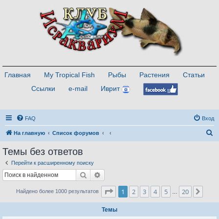
Главная
My Tropical Fish
Рыбы
Растения
Статьи
Ссылки
e-mail
Иврит
FAQ
Вход
П
На главную
Список форумов
о
Темы без ответов
и
Перейти к расширенному поиску
с
Поиск
Расширенный поиск
к
Страница
1
из
20
1
2
3
4
5
20
След
Найдено более 1000 результатов
…
Темы