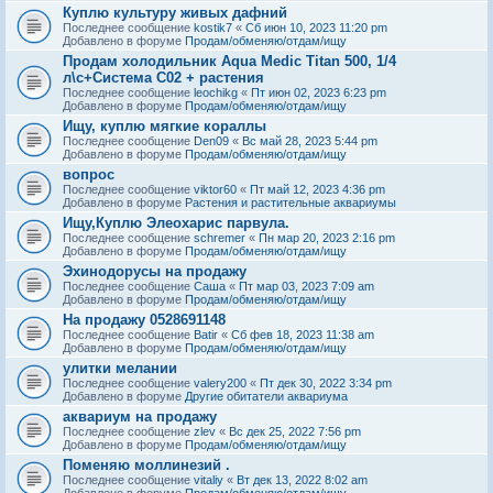
Куплю культуру живых дафний
Последнее сообщение
kostik7
«
Сб июн 10, 2023 11:20 pm
Добавлено в форуме
Продам/обменяю/отдам/ищу
Продам холодильник Aqua Medic Titan 500, 1/4
л\с+Система С02 + растения
Последнее сообщение
leochikg
«
Пт июн 02, 2023 6:23 pm
Добавлено в форуме
Продам/обменяю/отдам/ищу
Ищу, куплю мягкие кораллы
Последнее сообщение
Den09
«
Вс май 28, 2023 5:44 pm
Добавлено в форуме
Продам/обменяю/отдам/ищу
вопрос
Последнее сообщение
viktor60
«
Пт май 12, 2023 4:36 pm
Добавлено в форуме
Растения и растительные аквариумы
Ищу,Куплю Элеохарис парвула.
Последнее сообщение
schremer
«
Пн мар 20, 2023 2:16 pm
Добавлено в форуме
Продам/обменяю/отдам/ищу
Эхинодорусы на продажу
Последнее сообщение
Саша
«
Пт мар 03, 2023 7:09 am
Добавлено в форуме
Продам/обменяю/отдам/ищу
На продажу 0528691148
Последнее сообщение
Batir
«
Сб фев 18, 2023 11:38 am
Добавлено в форуме
Продам/обменяю/отдам/ищу
улитки мелании
Последнее сообщение
valery200
«
Пт дек 30, 2022 3:34 pm
Добавлено в форуме
Другие обитатели аквариума
аквариум на продажу
Последнее сообщение
zlev
«
Вс дек 25, 2022 7:56 pm
Добавлено в форуме
Продам/обменяю/отдам/ищу
Поменяю моллинезий .
Последнее сообщение
vitaliy
«
Вт дек 13, 2022 8:02 am
Добавлено в форуме
Продам/обменяю/отдам/ищу