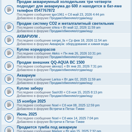
Продам аквариумный холодильник три четверти
подходит для аквариума до 600 л находится в бат-яме
телефон 0547767872
Последнее сообщение
igor1961
«
Сб май 23, 2026 4:44 pm
Добавлено в форуме
Продам/обменяю/отдам/ищу
Продам систему СО2 и металгалитный светильник
Последнее сообщение
shiva
«
Вт май 12, 2026 11:59 am
Добавлено в форуме
Продам/обменяю/отдам/ищу
АКВАРИУМ .
Последнее сообщение
sergei_fa
«
Ср фев 18, 2026 11:54 am
Добавлено в форуме
Аквариум: оборудование и химия воды
Куплю коридорасов
Последнее сообщение
Aleks
«
Пн янв 26, 2026 10:31 pm
Добавлено в форуме
Продам/обменяю/отдам/ищу
Продам внешник QQ-AQUA BC 1500
Последнее сообщение
alexep1
«
Вт янв 20, 2026 7:31 pm
Добавлено в форуме
Продам/обменяю/отдам/ищу
Аквариум
Последнее сообщение
Larisa
«
Вт дек 02, 2025 11:59 am
Добавлено в форуме
Продам/обменяю/отдам/ищу
Куплю заберу
Последнее сообщение
Sash30
«
Сб ноя 15, 2025 8:13 pm
Добавлено в форуме
Продам/обменяю/отдам/ищу
15 ноября 2025
Последнее сообщение
Noel
«
Сб ноя 08, 2025 12:59 pm
Добавлено в форуме
Встречи в Петах-Тикве
Июнь 2025
Последнее сообщение
Noel
«
Сб июн 14, 2025 7:04 pm
Добавлено в форуме
Встречи в Петах-Тикве
Продается тумба под аквариум
Последнее сообщение
Marker
«
Вт апр 15, 2025 7:32 pm