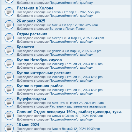
Добавлено в форуме
Продам/обменяю/отдам/ищу
Растения в Холоне
Последнее сообщение
Larisa
«
Вт апр 15, 2025 5:22 pm
Добавлено в форуме
Продам/обменяю/отдам/ищу
26 апреля 2025
Последнее сообщение
Noel
«
Сб апр 12, 2025 8:53 am
Добавлено в форуме
Встречи в Петах-Тикве
Отдам растения
Последнее сообщение
alexep1
«
Вт мар 11, 2025 12:43 pm
Добавлено в форуме
Продам/обменяю/отдам/ищу
Креветки
Последнее сообщение
goldrin
«
Сб мар 08, 2025 6:23 pm
Добавлено в форуме
Продам/обменяю/отдам/ищу
Куплю Нотобранхиусов.
Последнее сообщение
leochikg
«
Чт ноя 21, 2024 8:02 am
Добавлено в форуме
Продам/обменяю/отдам/ищу
Куплю интересные растения.
Последнее сообщение
leochikg
«
Вт ноя 19, 2024 6:33 pm
Добавлено в форуме
Продам/обменяю/отдам/ищу
Куплю в травник рыбок.
Последнее сообщение
leochikg
«
Вт ноя 19, 2024 6:28 pm
Добавлено в форуме
Продам/обменяю/отдам/ищу
Буцефаландры
Последнее сообщение
Max1980
«
Пт окт 25, 2024 8:19 am
Добавлено в форуме
Растения и растительные аквариумы
Срочно! Отдам аквариум 150л., рыбок; цихлиды, туки.
Последнее сообщение
Финик
«
Сб июн 01, 2024 10:02 am
Добавлено в форуме
Продам/обменяю/отдам/ищу
18 мая 2024
Последнее сообщение
Noel
«
Вс май 12, 2024 10:39 pm