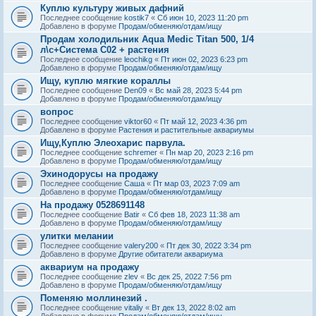
Куплю культуру живых дафний
Последнее сообщение
kostik7
«
Сб июн 10, 2023 11:20 pm
Добавлено в форуме
Продам/обменяю/отдам/ищу
Продам холодильник Aqua Medic Titan 500, 1/4
л\с+Система С02 + растения
Последнее сообщение
leochikg
«
Пт июн 02, 2023 6:23 pm
Добавлено в форуме
Продам/обменяю/отдам/ищу
Ищу, куплю мягкие кораллы
Последнее сообщение
Den09
«
Вс май 28, 2023 5:44 pm
Добавлено в форуме
Продам/обменяю/отдам/ищу
вопрос
Последнее сообщение
viktor60
«
Пт май 12, 2023 4:36 pm
Добавлено в форуме
Растения и растительные аквариумы
Ищу,Куплю Элеохарис парвула.
Последнее сообщение
schremer
«
Пн мар 20, 2023 2:16 pm
Добавлено в форуме
Продам/обменяю/отдам/ищу
Эхинодорусы на продажу
Последнее сообщение
Саша
«
Пт мар 03, 2023 7:09 am
Добавлено в форуме
Продам/обменяю/отдам/ищу
На продажу 0528691148
Последнее сообщение
Batir
«
Сб фев 18, 2023 11:38 am
Добавлено в форуме
Продам/обменяю/отдам/ищу
улитки мелании
Последнее сообщение
valery200
«
Пт дек 30, 2022 3:34 pm
Добавлено в форуме
Другие обитатели аквариума
аквариум на продажу
Последнее сообщение
zlev
«
Вс дек 25, 2022 7:56 pm
Добавлено в форуме
Продам/обменяю/отдам/ищу
Поменяю моллинезий .
Последнее сообщение
vitaliy
«
Вт дек 13, 2022 8:02 am
Добавлено в форуме
Продам/обменяю/отдам/ищу