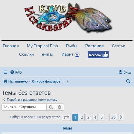
Главная
My Tropical Fish
Рыбы
Растения
Статьи
Ссылки
e-mail
Иврит
FAQ
Вход
П
На главную
Список форумов
о
Темы без ответов
и
Перейти к расширенному поиску
с
Поиск
Расширенный поиск
к
Страница
1
из
20
1
2
3
4
5
20
След
Найдено более 1000 результатов
…
Темы