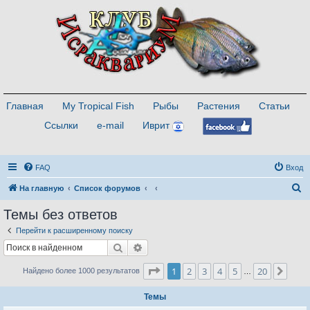
Главная
My Tropical Fish
Рыбы
Растения
Статьи
Ссылки
e-mail
Иврит
FAQ
Вход
П
На главную
Список форумов
о
Темы без ответов
и
Перейти к расширенному поиску
с
Поиск
Расширенный поиск
к
Страница
1
из
20
1
2
3
4
5
20
След
Найдено более 1000 результатов
…
Темы