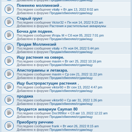
Поменяю моллинезий .
Последнее сообщение
vitaliy
«
Вт дек 13, 2022 8:02 am
Добавлено в форуме
Продам/обменяю/отдам/ищу
Старый грунт
Последнее сообщение
Victor32
«
Пн ноя 14, 2022 9:23 am
Добавлено в форуме
Растения и растительные аквариумы
Бочка для подмен.
Последнее сообщение
Игорь М
«
Сб ноя 05, 2022 7:01 pm
Добавлено в форуме
Продам/обменяю/отдам/ищу
Продам Моллинезий
Последнее сообщение
vitaliy
«
Пт ноя 04, 2022 5:44 pm
Добавлено в форуме
Продам/обменяю/отдам/ищу
Ищу растения на севере.
Последнее сообщение
maxim
«
Вт окт 25, 2022 10:16 pm
Добавлено в форуме
Продам/обменяю/отдам/ищу
Апистограммы и летакара.
Последнее сообщение
maxim
«
Ср сен 21, 2022 11:22 pm
Добавлено в форуме
Продам/обменяю/отдам/ищу
Ищу быстрорастущие растения .
Последнее сообщение
viktor60
«
Вт сен 13, 2022 4:47 pm
Добавлено в форуме
Продам/обменяю/отдам/ищу
продажа
Последнее сообщение
viktor60
«
Ср авг 31, 2022 1:26 pm
Добавлено в форуме
Продам/обменяю/отдам/ищу
Продается аквариум Cayman 80
Последнее сообщение
Doc999tor
«
Сб авг 13, 2022 12:22 am
Добавлено в форуме
Продам/обменяю/отдам/ищу
Приобрету риччию
Последнее сообщение
frank
«
Вт июл 26, 2022 8:15 am
Добавлено в форуме
Продам/обменяю/отдам/ищу