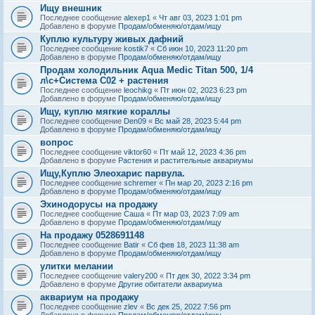
Ищу внешник
Последнее сообщение
alexep1
«
Чт авг 03, 2023 1:01 pm
Добавлено в форуме
Продам/обменяю/отдам/ищу
Куплю культуру живых дафний
Последнее сообщение
kostik7
«
Сб июн 10, 2023 11:20 pm
Добавлено в форуме
Продам/обменяю/отдам/ищу
Продам холодильник Aqua Medic Titan 500, 1/4
л\с+Система С02 + растения
Последнее сообщение
leochikg
«
Пт июн 02, 2023 6:23 pm
Добавлено в форуме
Продам/обменяю/отдам/ищу
Ищу, куплю мягкие кораллы
Последнее сообщение
Den09
«
Вс май 28, 2023 5:44 pm
Добавлено в форуме
Продам/обменяю/отдам/ищу
вопрос
Последнее сообщение
viktor60
«
Пт май 12, 2023 4:36 pm
Добавлено в форуме
Растения и растительные аквариумы
Ищу,Куплю Элеохарис парвула.
Последнее сообщение
schremer
«
Пн мар 20, 2023 2:16 pm
Добавлено в форуме
Продам/обменяю/отдам/ищу
Эхинодорусы на продажу
Последнее сообщение
Саша
«
Пт мар 03, 2023 7:09 am
Добавлено в форуме
Продам/обменяю/отдам/ищу
На продажу 0528691148
Последнее сообщение
Batir
«
Сб фев 18, 2023 11:38 am
Добавлено в форуме
Продам/обменяю/отдам/ищу
улитки мелании
Последнее сообщение
valery200
«
Пт дек 30, 2022 3:34 pm
Добавлено в форуме
Другие обитатели аквариума
аквариум на продажу
Последнее сообщение
zlev
«
Вс дек 25, 2022 7:56 pm
Добавлено в форуме
Продам/обменяю/отдам/ищу