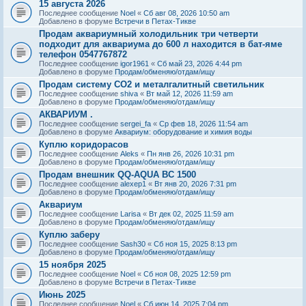
15 августа 2026
Последнее сообщение
Noel
«
Сб авг 08, 2026 10:50 am
Добавлено в форуме
Встречи в Петах-Тикве
Продам аквариумный холодильник три четверти
подходит для аквариума до 600 л находится в бат-яме
телефон 0547767872
Последнее сообщение
igor1961
«
Сб май 23, 2026 4:44 pm
Добавлено в форуме
Продам/обменяю/отдам/ищу
Продам систему СО2 и металгалитный светильник
Последнее сообщение
shiva
«
Вт май 12, 2026 11:59 am
Добавлено в форуме
Продам/обменяю/отдам/ищу
АКВАРИУМ .
Последнее сообщение
sergei_fa
«
Ср фев 18, 2026 11:54 am
Добавлено в форуме
Аквариум: оборудование и химия воды
Куплю коридорасов
Последнее сообщение
Aleks
«
Пн янв 26, 2026 10:31 pm
Добавлено в форуме
Продам/обменяю/отдам/ищу
Продам внешник QQ-AQUA BC 1500
Последнее сообщение
alexep1
«
Вт янв 20, 2026 7:31 pm
Добавлено в форуме
Продам/обменяю/отдам/ищу
Аквариум
Последнее сообщение
Larisa
«
Вт дек 02, 2025 11:59 am
Добавлено в форуме
Продам/обменяю/отдам/ищу
Куплю заберу
Последнее сообщение
Sash30
«
Сб ноя 15, 2025 8:13 pm
Добавлено в форуме
Продам/обменяю/отдам/ищу
15 ноября 2025
Последнее сообщение
Noel
«
Сб ноя 08, 2025 12:59 pm
Добавлено в форуме
Встречи в Петах-Тикве
Июнь 2025
Последнее сообщение
Noel
«
Сб июн 14, 2025 7:04 pm