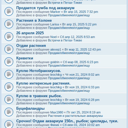
Добавлено в форуме
Встречи в Петах-Тикве
Продается тумба под аквариум
Последнее сообщение
Marker
«
Вт апр 15, 2025 7:32 pm
Добавлено в форуме
Продам/обменяю/отдам/ищу
Растения в Холоне
Последнее сообщение
Larisa
«
Вт апр 15, 2025 5:22 pm
Добавлено в форуме
Продам/обменяю/отдам/ищу
26 апреля 2025
Последнее сообщение
Noel
«
Сб апр 12, 2025 8:53 am
Добавлено в форуме
Встречи в Петах-Тикве
Отдам растения
Последнее сообщение
alexep1
«
Вт мар 11, 2025 12:43 pm
Добавлено в форуме
Продам/обменяю/отдам/ищу
Креветки
Последнее сообщение
goldrin
«
Сб мар 08, 2025 6:23 pm
Добавлено в форуме
Продам/обменяю/отдам/ищу
Куплю Нотобранхиусов.
Последнее сообщение
leochikg
«
Чт ноя 21, 2024 8:02 am
Добавлено в форуме
Продам/обменяю/отдам/ищу
Куплю интересные растения.
Последнее сообщение
leochikg
«
Вт ноя 19, 2024 6:33 pm
Добавлено в форуме
Продам/обменяю/отдам/ищу
Куплю в травник рыбок.
Последнее сообщение
leochikg
«
Вт ноя 19, 2024 6:28 pm
Добавлено в форуме
Продам/обменяю/отдам/ищу
Буцефаландры
Последнее сообщение
Max1980
«
Пт окт 25, 2024 8:19 am
Добавлено в форуме
Растения и растительные аквариумы
Срочно! Отдам аквариум 150л., рыбок; цихлиды, туки.
Последнее сообщение
Финик
«
Сб июн 01, 2024 10:02 am