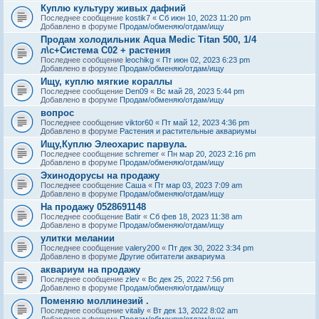
Куплю культуру живых дафний
Последнее сообщение
kostik7
«
Сб июн 10, 2023 11:20 pm
Добавлено в форуме
Продам/обменяю/отдам/ищу
Продам холодильник Aqua Medic Titan 500, 1/4
л\с+Система С02 + растения
Последнее сообщение
leochikg
«
Пт июн 02, 2023 6:23 pm
Добавлено в форуме
Продам/обменяю/отдам/ищу
Ищу, куплю мягкие кораллы
Последнее сообщение
Den09
«
Вс май 28, 2023 5:44 pm
Добавлено в форуме
Продам/обменяю/отдам/ищу
вопрос
Последнее сообщение
viktor60
«
Пт май 12, 2023 4:36 pm
Добавлено в форуме
Растения и растительные аквариумы
Ищу,Куплю Элеохарис парвула.
Последнее сообщение
schremer
«
Пн мар 20, 2023 2:16 pm
Добавлено в форуме
Продам/обменяю/отдам/ищу
Эхинодорусы на продажу
Последнее сообщение
Саша
«
Пт мар 03, 2023 7:09 am
Добавлено в форуме
Продам/обменяю/отдам/ищу
На продажу 0528691148
Последнее сообщение
Batir
«
Сб фев 18, 2023 11:38 am
Добавлено в форуме
Продам/обменяю/отдам/ищу
улитки мелании
Последнее сообщение
valery200
«
Пт дек 30, 2022 3:34 pm
Добавлено в форуме
Другие обитатели аквариума
аквариум на продажу
Последнее сообщение
zlev
«
Вс дек 25, 2022 7:56 pm
Добавлено в форуме
Продам/обменяю/отдам/ищу
Поменяю моллинезий .
Последнее сообщение
vitaliy
«
Вт дек 13, 2022 8:02 am
Добавлено в форуме
Продам/обменяю/отдам/ищу