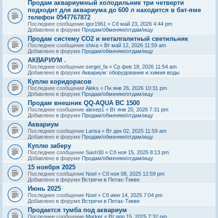
Продам аквариумный холодильник три четверти
подходит для аквариума до 600 л находится в бат-яме
телефон 0547767872
Последнее сообщение
igor1961
«
Сб май 23, 2026 4:44 pm
Добавлено в форуме
Продам/обменяю/отдам/ищу
Продам систему СО2 и металгалитный светильник
Последнее сообщение
shiva
«
Вт май 12, 2026 11:59 am
Добавлено в форуме
Продам/обменяю/отдам/ищу
АКВАРИУМ .
Последнее сообщение
sergei_fa
«
Ср фев 18, 2026 11:54 am
Добавлено в форуме
Аквариум: оборудование и химия воды
Куплю коридорасов
Последнее сообщение
Aleks
«
Пн янв 26, 2026 10:31 pm
Добавлено в форуме
Продам/обменяю/отдам/ищу
Продам внешник QQ-AQUA BC 1500
Последнее сообщение
alexep1
«
Вт янв 20, 2026 7:31 pm
Добавлено в форуме
Продам/обменяю/отдам/ищу
Аквариум
Последнее сообщение
Larisa
«
Вт дек 02, 2025 11:59 am
Добавлено в форуме
Продам/обменяю/отдам/ищу
Куплю заберу
Последнее сообщение
Sash30
«
Сб ноя 15, 2025 8:13 pm
Добавлено в форуме
Продам/обменяю/отдам/ищу
15 ноября 2025
Последнее сообщение
Noel
«
Сб ноя 08, 2025 12:59 pm
Добавлено в форуме
Встречи в Петах-Тикве
Июнь 2025
Последнее сообщение
Noel
«
Сб июн 14, 2025 7:04 pm
Добавлено в форуме
Встречи в Петах-Тикве
Продается тумба под аквариум
Последнее сообщение
Marker
«
Вт апр 15, 2025 7:32 pm