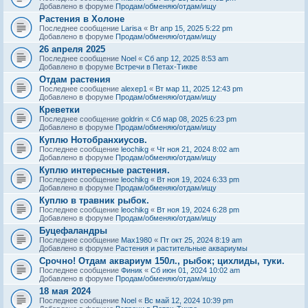
Добавлено в форуме
Продам/обменяю/отдам/ищу
Растения в Холоне
Последнее сообщение
Larisa
«
Вт апр 15, 2025 5:22 pm
Добавлено в форуме
Продам/обменяю/отдам/ищу
26 апреля 2025
Последнее сообщение
Noel
«
Сб апр 12, 2025 8:53 am
Добавлено в форуме
Встречи в Петах-Тикве
Отдам растения
Последнее сообщение
alexep1
«
Вт мар 11, 2025 12:43 pm
Добавлено в форуме
Продам/обменяю/отдам/ищу
Креветки
Последнее сообщение
goldrin
«
Сб мар 08, 2025 6:23 pm
Добавлено в форуме
Продам/обменяю/отдам/ищу
Куплю Нотобранхиусов.
Последнее сообщение
leochikg
«
Чт ноя 21, 2024 8:02 am
Добавлено в форуме
Продам/обменяю/отдам/ищу
Куплю интересные растения.
Последнее сообщение
leochikg
«
Вт ноя 19, 2024 6:33 pm
Добавлено в форуме
Продам/обменяю/отдам/ищу
Куплю в травник рыбок.
Последнее сообщение
leochikg
«
Вт ноя 19, 2024 6:28 pm
Добавлено в форуме
Продам/обменяю/отдам/ищу
Буцефаландры
Последнее сообщение
Max1980
«
Пт окт 25, 2024 8:19 am
Добавлено в форуме
Растения и растительные аквариумы
Срочно! Отдам аквариум 150л., рыбок; цихлиды, туки.
Последнее сообщение
Финик
«
Сб июн 01, 2024 10:02 am
Добавлено в форуме
Продам/обменяю/отдам/ищу
18 мая 2024
Последнее сообщение
Noel
«
Вс май 12, 2024 10:39 pm