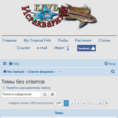
Главная
My Tropical Fish
Рыбы
Растения
Статьи
Ссылки
e-mail
Иврит
FAQ
Вход
П
На главную
Список форумов
о
Темы без ответов
и
Перейти к расширенному поиску
с
Поиск
Расширенный поиск
к
Страница
1
из
20
1
2
3
4
5
20
След
Найдено более 1000 результатов
…
Темы