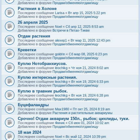
Добавлено в форуме
Продам/обменяю/отдам/ищу
Растения в Холоне
Последнее сообщение
Larisa
«
Вт апр 15, 2025 5:22 pm
Добавлено в форуме
Продам/обменяю/отдам/ищу
26 апреля 2025
Последнее сообщение
Noel
«
Сб апр 12, 2025 8:53 am
Добавлено в форуме
Встречи в Петах-Тикве
Отдам растения
Последнее сообщение
alexep1
«
Вт мар 11, 2025 12:43 pm
Добавлено в форуме
Продам/обменяю/отдам/ищу
Креветки
Последнее сообщение
goldrin
«
Сб мар 08, 2025 6:23 pm
Добавлено в форуме
Продам/обменяю/отдам/ищу
Куплю Нотобранхиусов.
Последнее сообщение
leochikg
«
Чт ноя 21, 2024 8:02 am
Добавлено в форуме
Продам/обменяю/отдам/ищу
Куплю интересные растения.
Последнее сообщение
leochikg
«
Вт ноя 19, 2024 6:33 pm
Добавлено в форуме
Продам/обменяю/отдам/ищу
Куплю в травник рыбок.
Последнее сообщение
leochikg
«
Вт ноя 19, 2024 6:28 pm
Добавлено в форуме
Продам/обменяю/отдам/ищу
Буцефаландры
Последнее сообщение
Max1980
«
Пт окт 25, 2024 8:19 am
Добавлено в форуме
Растения и растительные аквариумы
Срочно! Отдам аквариум 150л., рыбок; цихлиды, туки.
Последнее сообщение
Финик
«
Сб июн 01, 2024 10:02 am
Добавлено в форуме
Продам/обменяю/отдам/ищу
18 мая 2024
Последнее сообщение
Noel
«
Вс май 12, 2024 10:39 pm