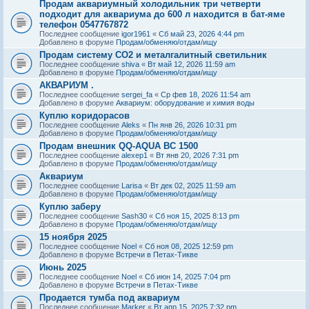
Продам аквариумный холодильник три четверти
подходит для аквариума до 600 л находится в бат-яме
телефон 0547767872
Последнее сообщение
igor1961
«
Сб май 23, 2026 4:44 pm
Добавлено в форуме
Продам/обменяю/отдам/ищу
Продам систему СО2 и металгалитный светильник
Последнее сообщение
shiva
«
Вт май 12, 2026 11:59 am
Добавлено в форуме
Продам/обменяю/отдам/ищу
АКВАРИУМ .
Последнее сообщение
sergei_fa
«
Ср фев 18, 2026 11:54 am
Добавлено в форуме
Аквариум: оборудование и химия воды
Куплю коридорасов
Последнее сообщение
Aleks
«
Пн янв 26, 2026 10:31 pm
Добавлено в форуме
Продам/обменяю/отдам/ищу
Продам внешник QQ-AQUA BC 1500
Последнее сообщение
alexep1
«
Вт янв 20, 2026 7:31 pm
Добавлено в форуме
Продам/обменяю/отдам/ищу
Аквариум
Последнее сообщение
Larisa
«
Вт дек 02, 2025 11:59 am
Добавлено в форуме
Продам/обменяю/отдам/ищу
Куплю заберу
Последнее сообщение
Sash30
«
Сб ноя 15, 2025 8:13 pm
Добавлено в форуме
Продам/обменяю/отдам/ищу
15 ноября 2025
Последнее сообщение
Noel
«
Сб ноя 08, 2025 12:59 pm
Добавлено в форуме
Встречи в Петах-Тикве
Июнь 2025
Последнее сообщение
Noel
«
Сб июн 14, 2025 7:04 pm
Добавлено в форуме
Встречи в Петах-Тикве
Продается тумба под аквариум
Последнее сообщение
Marker
«
Вт апр 15, 2025 7:32 pm