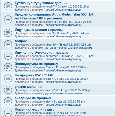
Куплю культуру живых дафний
Последнее сообщение
kostik7
«
Сб июн 10, 2023 11:20 pm
Добавлено в форуме
Продам/обменяю/отдам/ищу
Продам холодильник Aqua Medic Titan 500, 1/4
л\с+Система С02 + растения
Последнее сообщение
leochikg
«
Пт июн 02, 2023 6:23 pm
Добавлено в форуме
Продам/обменяю/отдам/ищу
Ищу, куплю мягкие кораллы
Последнее сообщение
Den09
«
Вс май 28, 2023 5:44 pm
Добавлено в форуме
Продам/обменяю/отдам/ищу
вопрос
Последнее сообщение
viktor60
«
Пт май 12, 2023 4:36 pm
Добавлено в форуме
Растения и растительные аквариумы
Ищу,Куплю Элеохарис парвула.
Последнее сообщение
schremer
«
Пн мар 20, 2023 2:16 pm
Добавлено в форуме
Продам/обменяю/отдам/ищу
Эхинодорусы на продажу
Последнее сообщение
Саша
«
Пт мар 03, 2023 7:09 am
Добавлено в форуме
Продам/обменяю/отдам/ищу
На продажу 0528691148
Последнее сообщение
Batir
«
Сб фев 18, 2023 11:38 am
Добавлено в форуме
Продам/обменяю/отдам/ищу
улитки мелании
Последнее сообщение
valery200
«
Пт дек 30, 2022 3:34 pm
Добавлено в форуме
Другие обитатели аквариума
аквариум на продажу
Последнее сообщение
zlev
«
Вс дек 25, 2022 7:56 pm
Добавлено в форуме
Продам/обменяю/отдам/ищу
Поменяю моллинезий .
Последнее сообщение
vitaliy
«
Вт дек 13, 2022 8:02 am
Добавлено в форуме
Продам/обменяю/отдам/ищу