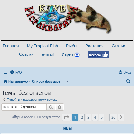
Главная
My Tropical Fish
Рыбы
Растения
Статьи
Ссылки
e-mail
Иврит
FAQ
Вход
П
На главную
Список форумов
о
Темы без ответов
и
Перейти к расширенному поиску
с
Поиск
Расширенный поиск
к
Страница
1
из
20
1
2
3
4
5
20
След
Найдено более 1000 результатов
…
Темы