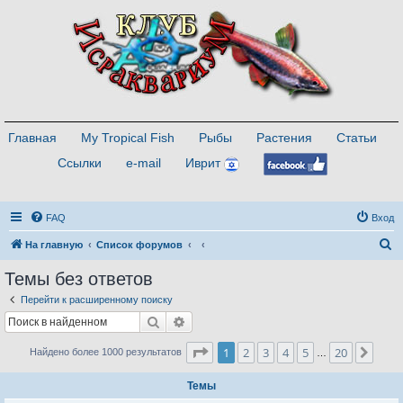
Главная
My Tropical Fish
Рыбы
Растения
Статьи
Ссылки
e-mail
Иврит
FAQ
Вход
П
На главную
Список форумов
о
Темы без ответов
и
Перейти к расширенному поиску
с
Поиск
Расширенный поиск
к
Страница
1
из
20
1
2
3
4
5
20
След
Найдено более 1000 результатов
…
Темы