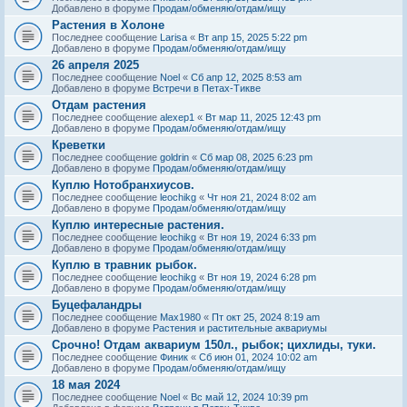
Добавлено в форуме
Продам/обменяю/отдам/ищу
Растения в Холоне
Последнее сообщение
Larisa
«
Вт апр 15, 2025 5:22 pm
Добавлено в форуме
Продам/обменяю/отдам/ищу
26 апреля 2025
Последнее сообщение
Noel
«
Сб апр 12, 2025 8:53 am
Добавлено в форуме
Встречи в Петах-Тикве
Отдам растения
Последнее сообщение
alexep1
«
Вт мар 11, 2025 12:43 pm
Добавлено в форуме
Продам/обменяю/отдам/ищу
Креветки
Последнее сообщение
goldrin
«
Сб мар 08, 2025 6:23 pm
Добавлено в форуме
Продам/обменяю/отдам/ищу
Куплю Нотобранхиусов.
Последнее сообщение
leochikg
«
Чт ноя 21, 2024 8:02 am
Добавлено в форуме
Продам/обменяю/отдам/ищу
Куплю интересные растения.
Последнее сообщение
leochikg
«
Вт ноя 19, 2024 6:33 pm
Добавлено в форуме
Продам/обменяю/отдам/ищу
Куплю в травник рыбок.
Последнее сообщение
leochikg
«
Вт ноя 19, 2024 6:28 pm
Добавлено в форуме
Продам/обменяю/отдам/ищу
Буцефаландры
Последнее сообщение
Max1980
«
Пт окт 25, 2024 8:19 am
Добавлено в форуме
Растения и растительные аквариумы
Срочно! Отдам аквариум 150л., рыбок; цихлиды, туки.
Последнее сообщение
Финик
«
Сб июн 01, 2024 10:02 am
Добавлено в форуме
Продам/обменяю/отдам/ищу
18 мая 2024
Последнее сообщение
Noel
«
Вс май 12, 2024 10:39 pm