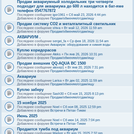
Продам аквариумный холодильник три четверти
подходит для аквариума до 600 л находится в бат-яме
телефон 0547767872
Последнее сообщение
igor1961
«
Сб май 23, 2026 4:44 pm
Добавлено в форуме
Продам/обменяю/отдам/ищу
Продам систему СО2 и металгалитный светильник
Последнее сообщение
shiva
«
Вт май 12, 2026 11:59 am
Добавлено в форуме
Продам/обменяю/отдам/ищу
АКВАРИУМ .
Последнее сообщение
sergei_fa
«
Ср фев 18, 2026 11:54 am
Добавлено в форуме
Аквариум: оборудование и химия воды
Куплю коридорасов
Последнее сообщение
Aleks
«
Пн янв 26, 2026 10:31 pm
Добавлено в форуме
Продам/обменяю/отдам/ищу
Продам внешник QQ-AQUA BC 1500
Последнее сообщение
alexep1
«
Вт янв 20, 2026 7:31 pm
Добавлено в форуме
Продам/обменяю/отдам/ищу
Аквариум
Последнее сообщение
Larisa
«
Вт дек 02, 2025 11:59 am
Добавлено в форуме
Продам/обменяю/отдам/ищу
Куплю заберу
Последнее сообщение
Sash30
«
Сб ноя 15, 2025 8:13 pm
Добавлено в форуме
Продам/обменяю/отдам/ищу
15 ноября 2025
Последнее сообщение
Noel
«
Сб ноя 08, 2025 12:59 pm
Добавлено в форуме
Встречи в Петах-Тикве
Июнь 2025
Последнее сообщение
Noel
«
Сб июн 14, 2025 7:04 pm
Добавлено в форуме
Встречи в Петах-Тикве
Продается тумба под аквариум
Последнее сообщение
Marker
«
Вт апр 15, 2025 7:32 pm