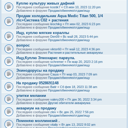
Куплю культуру живых дафний
Последнее сообщение
kostik7
«
Сб июн 10, 2023 11:20 pm
Добавлено в форуме
Продам/обменяю/отдам/ищу
Продам холодильник Aqua Medic Titan 500, 1/4
л\с+Система С02 + растения
Последнее сообщение
leochikg
«
Пт июн 02, 2023 6:23 pm
Добавлено в форуме
Продам/обменяю/отдам/ищу
Ищу, куплю мягкие кораллы
Последнее сообщение
Den09
«
Вс май 28, 2023 5:44 pm
Добавлено в форуме
Продам/обменяю/отдам/ищу
вопрос
Последнее сообщение
viktor60
«
Пт май 12, 2023 4:36 pm
Добавлено в форуме
Растения и растительные аквариумы
Ищу,Куплю Элеохарис парвула.
Последнее сообщение
schremer
«
Пн мар 20, 2023 2:16 pm
Добавлено в форуме
Продам/обменяю/отдам/ищу
Эхинодорусы на продажу
Последнее сообщение
Саша
«
Пт мар 03, 2023 7:09 am
Добавлено в форуме
Продам/обменяю/отдам/ищу
На продажу 0528691148
Последнее сообщение
Batir
«
Сб фев 18, 2023 11:38 am
Добавлено в форуме
Продам/обменяю/отдам/ищу
улитки мелании
Последнее сообщение
valery200
«
Пт дек 30, 2022 3:34 pm
Добавлено в форуме
Другие обитатели аквариума
аквариум на продажу
Последнее сообщение
zlev
«
Вс дек 25, 2022 7:56 pm
Добавлено в форуме
Продам/обменяю/отдам/ищу
Поменяю моллинезий .
Последнее сообщение
vitaliy
«
Вт дек 13, 2022 8:02 am
Добавлено в форуме
Продам/обменяю/отдам/ищу