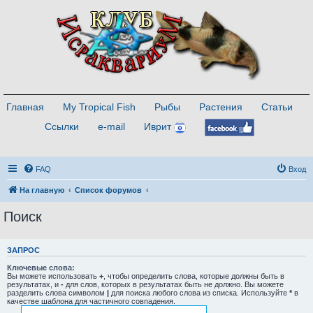
Главная
My Tropical Fish
Рыбы
Растения
Статьи
Ссылки
e-mail
Иврит
FAQ
Вход
На главную
Список форумов
Поиск
ЗАПРОС
Ключевые слова:
Вы можете использовать
+
, чтобы определить слова, которые должны быть в
результатах, и
-
для слов, которых в результатах быть не должно. Вы можете
разделить слова символом
|
для поиска любого слова из списка. Используйте
*
в
качестве шаблона для частичного совпадения.