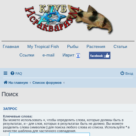
Главная
My Tropical Fish
Рыбы
Растения
Статьи
Ссылки
e-mail
Иврит
FAQ
Вход
На главную
Список форумов
Поиск
ЗАПРОС
Ключевые слова:
Вы можете использовать
+
, чтобы определить слова, которые должны быть в
результатах, и
-
для слов, которых в результатах быть не должно. Вы можете
разделить слова символом
|
для поиска любого слова из списка. Используйте
*
в
качестве шаблона для частичного совпадения.