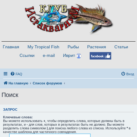
Главная
My Tropical Fish
Рыбы
Растения
Статьи
Ссылки
e-mail
Иврит
FAQ
Вход
На главную
Список форумов
Поиск
ЗАПРОС
Ключевые слова:
Вы можете использовать
+
, чтобы определить слова, которые должны быть в
результатах, и
-
для слов, которых в результатах быть не должно. Вы можете
разделить слова символом
|
для поиска любого слова из списка. Используйте
*
в
качестве шаблона для частичного совпадения.