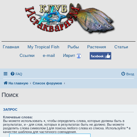
Главная
My Tropical Fish
Рыбы
Растения
Статьи
Ссылки
e-mail
Иврит
FAQ
Вход
На главную
Список форумов
Поиск
ЗАПРОС
Ключевые слова:
Вы можете использовать
+
, чтобы определить слова, которые должны быть в
результатах, и
-
для слов, которых в результатах быть не должно. Вы можете
разделить слова символом
|
для поиска любого слова из списка. Используйте
*
в
качестве шаблона для частичного совпадения.