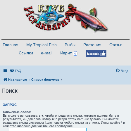
Главная
My Tropical Fish
Рыбы
Растения
Статьи
Ссылки
e-mail
Иврит
FAQ
Вход
На главную
Список форумов
Поиск
ЗАПРОС
Ключевые слова:
Вы можете использовать
+
, чтобы определить слова, которые должны быть в
результатах, и
-
для слов, которых в результатах быть не должно. Вы можете
разделить слова символом
|
для поиска любого слова из списка. Используйте
*
в
качестве шаблона для частичного совпадения.