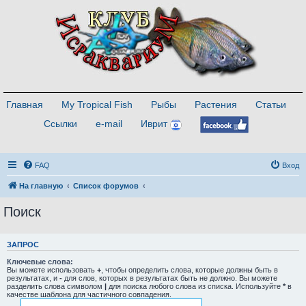
Главная
My Tropical Fish
Рыбы
Растения
Статьи
Ссылки
e-mail
Иврит
FAQ
Вход
На главную
Список форумов
Поиск
ЗАПРОС
Ключевые слова:
Вы можете использовать
+
, чтобы определить слова, которые должны быть в
результатах, и
-
для слов, которых в результатах быть не должно. Вы можете
разделить слова символом
|
для поиска любого слова из списка. Используйте
*
в
качестве шаблона для частичного совпадения.