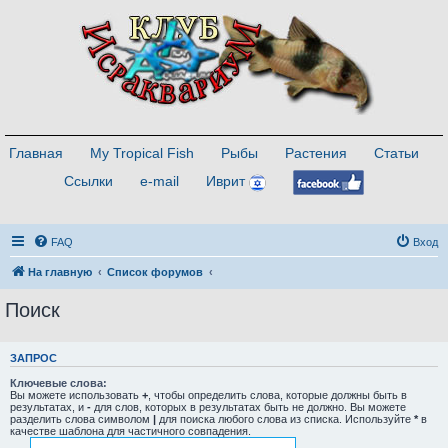
Главная
My Tropical Fish
Рыбы
Растения
Статьи
Ссылки
e-mail
Иврит
FAQ
Вход
На главную
Список форумов
Поиск
ЗАПРОС
Ключевые слова:
Вы можете использовать
+
, чтобы определить слова, которые должны быть в
результатах, и
-
для слов, которых в результатах быть не должно. Вы можете
разделить слова символом
|
для поиска любого слова из списка. Используйте
*
в
качестве шаблона для частичного совпадения.