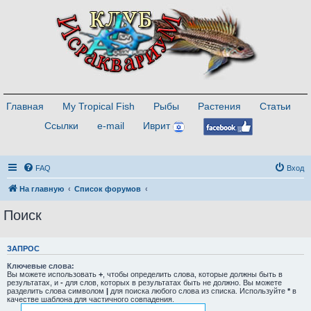
Главная
My Tropical Fish
Рыбы
Растения
Статьи
Ссылки
e-mail
Иврит
FAQ
Вход
На главную
Список форумов
Поиск
ЗАПРОС
Ключевые слова:
Вы можете использовать
+
, чтобы определить слова, которые должны быть в
результатах, и
-
для слов, которых в результатах быть не должно. Вы можете
разделить слова символом
|
для поиска любого слова из списка. Используйте
*
в
качестве шаблона для частичного совпадения.