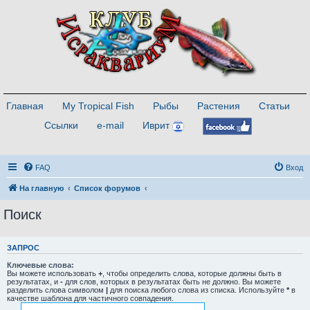
Главная
My Tropical Fish
Рыбы
Растения
Статьи
Ссылки
e-mail
Иврит
FAQ
Вход
На главную
Список форумов
Поиск
ЗАПРОС
Ключевые слова:
Вы можете использовать
+
, чтобы определить слова, которые должны быть в
результатах, и
-
для слов, которых в результатах быть не должно. Вы можете
разделить слова символом
|
для поиска любого слова из списка. Используйте
*
в
качестве шаблона для частичного совпадения.