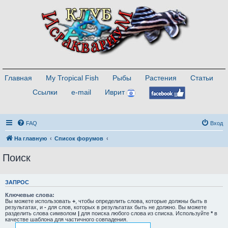
Главная
My Tropical Fish
Рыбы
Растения
Статьи
Ссылки
e-mail
Иврит
FAQ
Вход
На главную
Список форумов
Поиск
ЗАПРОС
Ключевые слова:
Вы можете использовать
+
, чтобы определить слова, которые должны быть в
результатах, и
-
для слов, которых в результатах быть не должно. Вы можете
разделить слова символом
|
для поиска любого слова из списка. Используйте
*
в
качестве шаблона для частичного совпадения.