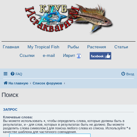
Главная
My Tropical Fish
Рыбы
Растения
Статьи
Ссылки
e-mail
Иврит
FAQ
Вход
На главную
Список форумов
Поиск
ЗАПРОС
Ключевые слова:
Вы можете использовать
+
, чтобы определить слова, которые должны быть в
результатах, и
-
для слов, которых в результатах быть не должно. Вы можете
разделить слова символом
|
для поиска любого слова из списка. Используйте
*
в
качестве шаблона для частичного совпадения.