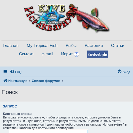
Главная
My Tropical Fish
Рыбы
Растения
Статьи
Ссылки
e-mail
Иврит
FAQ
Вход
На главную
Список форумов
Поиск
ЗАПРОС
Ключевые слова:
Вы можете использовать
+
, чтобы определить слова, которые должны быть в
результатах, и
-
для слов, которых в результатах быть не должно. Вы можете
разделить слова символом
|
для поиска любого слова из списка. Используйте
*
в
качестве шаблона для частичного совпадения.