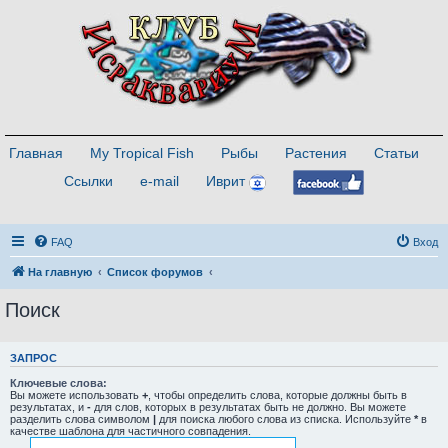
Главная
My Tropical Fish
Рыбы
Растения
Статьи
Ссылки
e-mail
Иврит
FAQ
Вход
На главную
Список форумов
Поиск
ЗАПРОС
Ключевые слова:
Вы можете использовать
+
, чтобы определить слова, которые должны быть в
результатах, и
-
для слов, которых в результатах быть не должно. Вы можете
разделить слова символом
|
для поиска любого слова из списка. Используйте
*
в
качестве шаблона для частичного совпадения.