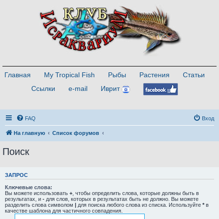
Главная
My Tropical Fish
Рыбы
Растения
Статьи
Ссылки
e-mail
Иврит
FAQ
Вход
На главную
Список форумов
Поиск
ЗАПРОС
Ключевые слова:
Вы можете использовать
+
, чтобы определить слова, которые должны быть в
результатах, и
-
для слов, которых в результатах быть не должно. Вы можете
разделить слова символом
|
для поиска любого слова из списка. Используйте
*
в
качестве шаблона для частичного совпадения.