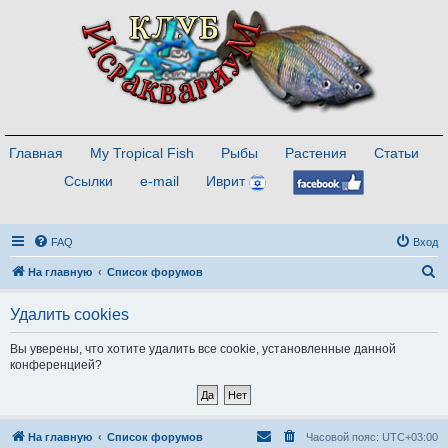
Главная
My Tropical Fish
Рыбы
Растения
Статьи
Ссылки
e-mail
Иврит
FAQ
Вход
П
На главную
Список форумов
о
Удалить cookies
и
с
Вы уверены, что хотите удалить все cookie, установленные данной
конференцией?
к
На главную
Список форумов
Часовой пояс:
UTC+03:00