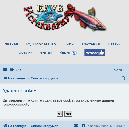
Главная
My Tropical Fish
Рыбы
Растения
Статьи
Ссылки
e-mail
Иврит
FAQ
Вход
П
На главную
Список форумов
о
Удалить cookies
и
с
Вы уверены, что хотите удалить все cookie, установленные данной
конференцией?
к
На главную
Список форумов
Часовой пояс:
UTC+03:00