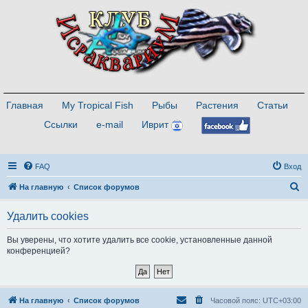
Главная
My Tropical Fish
Рыбы
Растения
Статьи
Ссылки
e-mail
Иврит
FAQ
Вход
П
На главную
Список форумов
о
Удалить cookies
и
с
Вы уверены, что хотите удалить все cookie, установленные данной
конференцией?
к
На главную
Список форумов
Часовой пояс:
UTC+03:00