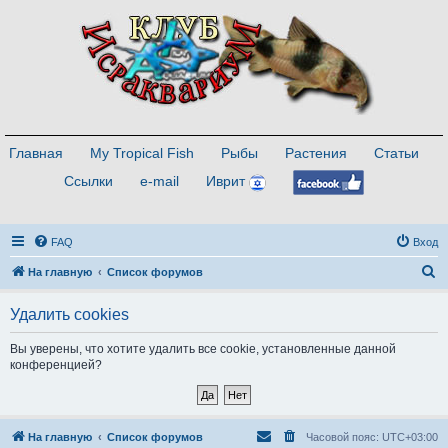
Главная
My Tropical Fish
Рыбы
Растения
Статьи
Ссылки
e-mail
Иврит
FAQ
Вход
П
На главную
Список форумов
о
Удалить cookies
и
с
Вы уверены, что хотите удалить все cookie, установленные данной
конференцией?
к
На главную
Список форумов
Часовой пояс:
UTC+03:00