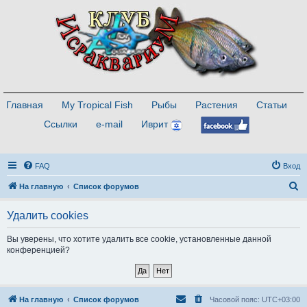
Главная
My Tropical Fish
Рыбы
Растения
Статьи
Ссылки
e-mail
Иврит
FAQ
Вход
П
На главную
Список форумов
о
Удалить cookies
и
с
Вы уверены, что хотите удалить все cookie, установленные данной
конференцией?
к
На главную
Список форумов
Часовой пояс:
UTC+03:00