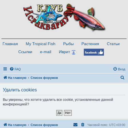
Главная
My Tropical Fish
Рыбы
Растения
Статьи
Ссылки
e-mail
Иврит
FAQ
Вход
П
На главную
Список форумов
о
Удалить cookies
и
с
Вы уверены, что хотите удалить все cookie, установленные данной
конференцией?
к
На главную
Список форумов
Часовой пояс:
UTC+03:00