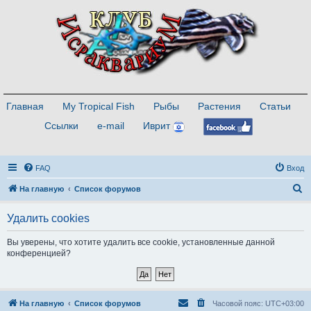
Главная
My Tropical Fish
Рыбы
Растения
Статьи
Ссылки
e-mail
Иврит
FAQ
Вход
П
На главную
Список форумов
о
Удалить cookies
и
с
Вы уверены, что хотите удалить все cookie, установленные данной
конференцией?
к
На главную
Список форумов
Часовой пояс:
UTC+03:00