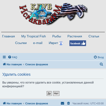
Главная
My Tropical Fish
Рыбы
Растения
Статьи
Ссылки
e-mail
Иврит
FAQ
Вход
П
На главную
Список форумов
о
Удалить cookies
и
с
Вы уверены, что хотите удалить все cookie, установленные данной
конференцией?
к
На главную
Список форумов
Часовой пояс:
UTC+03:00