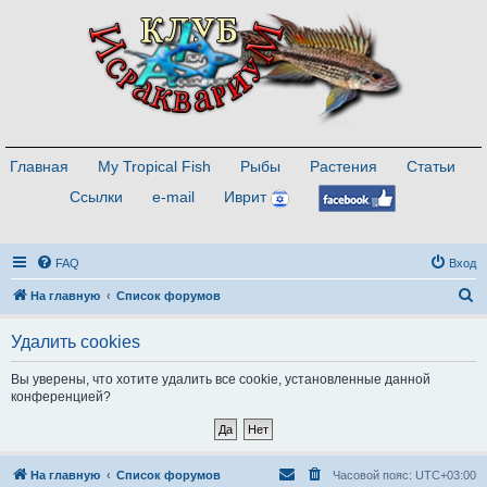
Главная
My Tropical Fish
Рыбы
Растения
Статьи
Ссылки
e-mail
Иврит
FAQ
Вход
П
На главную
Список форумов
о
Удалить cookies
и
с
Вы уверены, что хотите удалить все cookie, установленные данной
конференцией?
к
На главную
Список форумов
Часовой пояс:
UTC+03:00