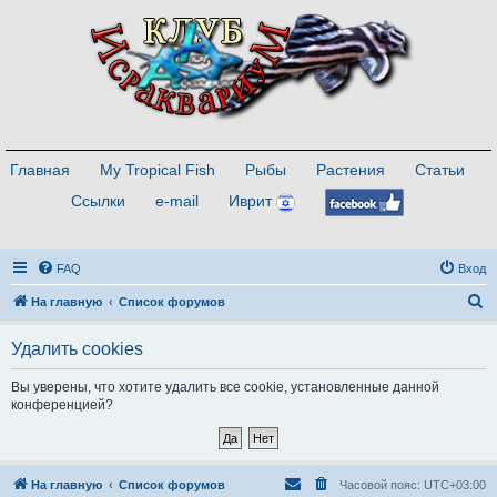
Главная
My Tropical Fish
Рыбы
Растения
Статьи
Ссылки
e-mail
Иврит
FAQ
Вход
П
На главную
Список форумов
о
Удалить cookies
и
с
Вы уверены, что хотите удалить все cookie, установленные данной
конференцией?
к
На главную
Список форумов
Часовой пояс:
UTC+03:00