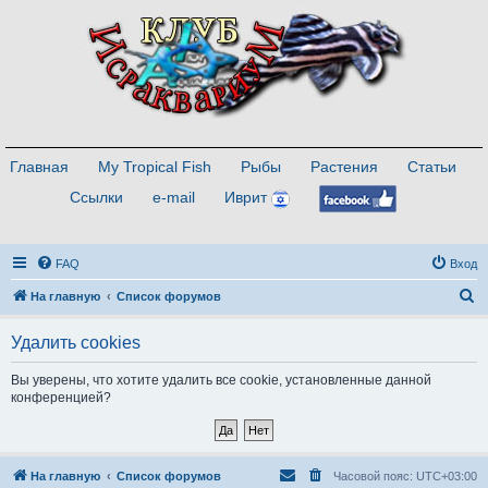
Главная
My Tropical Fish
Рыбы
Растения
Статьи
Ссылки
e-mail
Иврит
FAQ
Вход
П
На главную
Список форумов
о
Удалить cookies
и
с
Вы уверены, что хотите удалить все cookie, установленные данной
конференцией?
к
На главную
Список форумов
Часовой пояс:
UTC+03:00