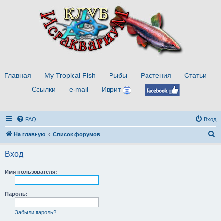
Главная
My Tropical Fish
Рыбы
Растения
Статьи
Ссылки
e-mail
Иврит
FAQ
Вход
П
На главную
Список форумов
о
Вход
и
с
Имя пользователя:
к
Пароль:
Забыли пароль?