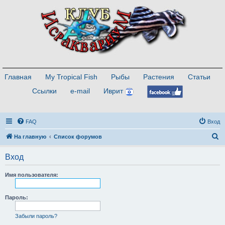
Главная
My Tropical Fish
Рыбы
Растения
Статьи
Ссылки
e-mail
Иврит
FAQ
Вход
П
На главную
Список форумов
о
Вход
и
с
Имя пользователя:
к
Пароль:
Забыли пароль?