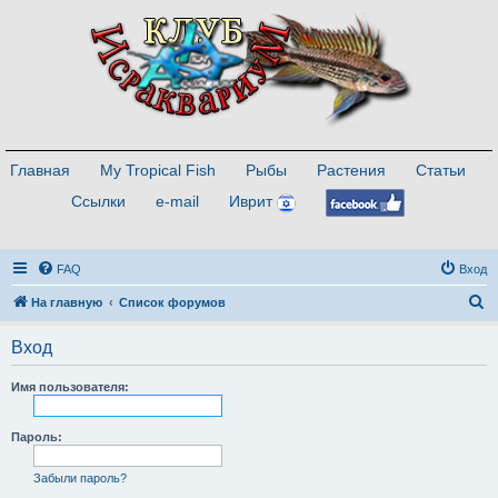
Главная
My Tropical Fish
Рыбы
Растения
Статьи
Ссылки
e-mail
Иврит
FAQ
Вход
П
На главную
Список форумов
о
Вход
и
с
Имя пользователя:
к
Пароль:
Забыли пароль?