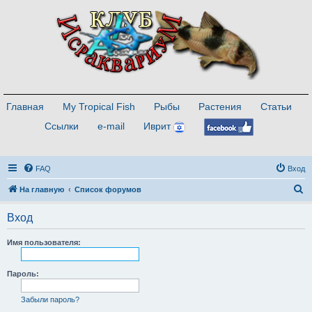
Главная
My Tropical Fish
Рыбы
Растения
Статьи
Ссылки
e-mail
Иврит
FAQ
Вход
П
На главную
Список форумов
о
Вход
и
с
Имя пользователя:
к
Пароль:
Забыли пароль?