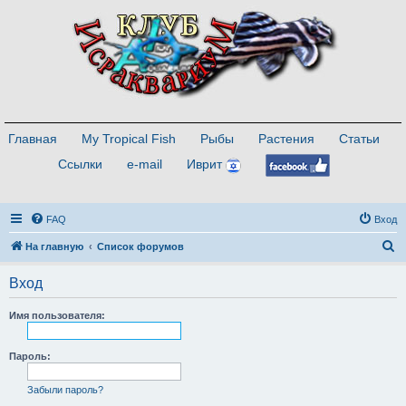
Главная
My Tropical Fish
Рыбы
Растения
Статьи
Ссылки
e-mail
Иврит
FAQ
Вход
П
На главную
Список форумов
о
Вход
и
с
Имя пользователя:
к
Пароль:
Забыли пароль?