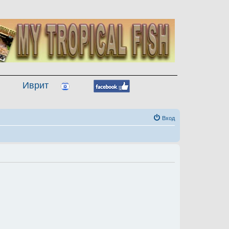
Иврит
Вход