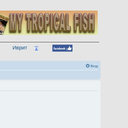
Иврит
Вход