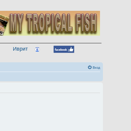
Иврит
Вход