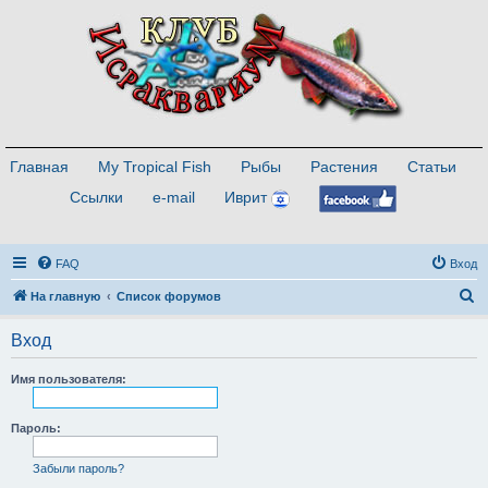
Главная
My Tropical Fish
Рыбы
Растения
Статьи
Ссылки
e-mail
Иврит
FAQ
Вход
П
На главную
Список форумов
о
Вход
и
с
Имя пользователя:
к
Пароль:
Забыли пароль?