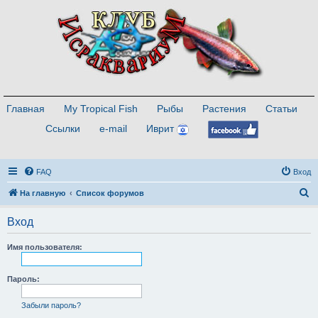
Главная
My Tropical Fish
Рыбы
Растения
Статьи
Ссылки
e-mail
Иврит
FAQ
Вход
П
На главную
Список форумов
о
Вход
и
с
Имя пользователя:
к
Пароль:
Забыли пароль?