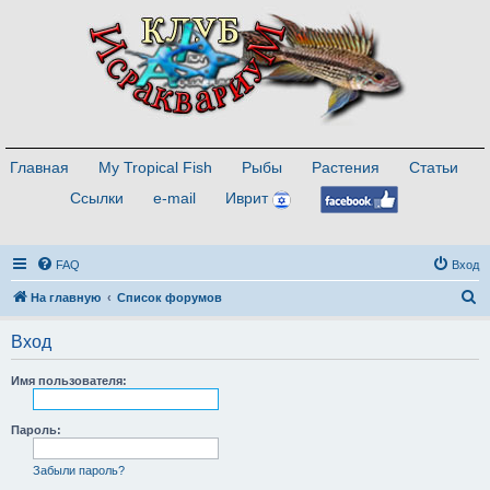
Главная
My Tropical Fish
Рыбы
Растения
Статьи
Ссылки
e-mail
Иврит
FAQ
Вход
П
На главную
Список форумов
о
Вход
и
с
Имя пользователя:
к
Пароль:
Забыли пароль?