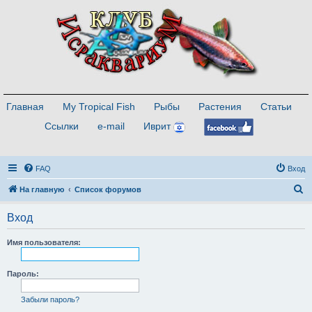
Главная
My Tropical Fish
Рыбы
Растения
Статьи
Ссылки
e-mail
Иврит
FAQ
Вход
П
На главную
Список форумов
о
Вход
и
с
Имя пользователя:
к
Пароль:
Забыли пароль?